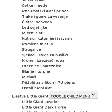
Varilački alat
Četke i metle
Pneumatski alat i pribor
Trake i gume za vezanje
Čistači odovoda
Led svjetiljke
Mjerni alati
Kutnici, kutomjeri i ravnala
Pomična mjerila
Strugalice
Sjekači i špice za bušilicu
Krune i izrezivači rupa
Ureznice i nareznice
Blanje i turpije
Mješači
Pištolji za silikon i PU pjenu
Ostali ručni alat
Ljestve Little Giant
TOGGLE CHILD MENU
Little Giant Leveler
Little Giant Dark Horse