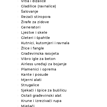
Vitla i dizalice
Gladilice (ravnalice)
Šalovanje
Rezači stiropora
Žirafe za zidove
Generatori
Ljestve i skele
Gleteri i špahtle
Kutnici, kutomjeri i ravnala
Žlice i fangle
Građevinska rasvjeta
Vibro igle za beton
Airless uređaji za bojanje
Plamenici i oprema
Kante i posude
Mjerni alati
Strugalice
Sjekači i špice za bušilicu
Ostali građevinski alat
Krune i izrezivači rupa
Mješači