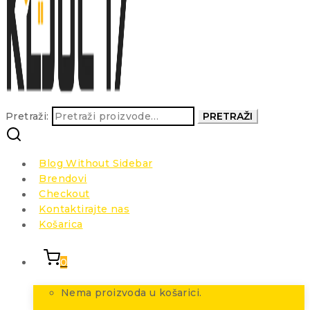
Pretraži:
PRETRAŽI
Blog Without Sidebar
Brendovi
Checkout
Kontaktirajte nas
Košarica
0
Nema proizvoda u košarici.