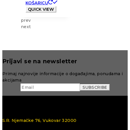
KOŠARICU
QUICK VIEW
prev
next
Prijavi se na newsletter
Primaj najnovije informacije o događajima, ponudama i
akcijama
S.R. Njemačke 76, Vukovar 32000