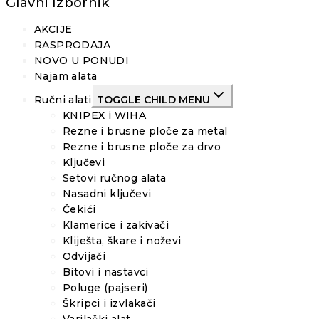
Glavni Izbornik
AKCIJE
RASPRODAJA
NOVO U PONUDI
Najam alata
Ručni alati
TOGGLE CHILD MENU
KNIPEX i WIHA
Rezne i brusne ploče za metal
Rezne i brusne ploče za drvo
Ključevi
Setovi ručnog alata
Nasadni ključevi
Čekići
Klamerice i zakivači
Kliješta, škare i noževi
Odvijači
Bitovi i nastavci
Poluge (pajseri)
Škripci i izvlakači