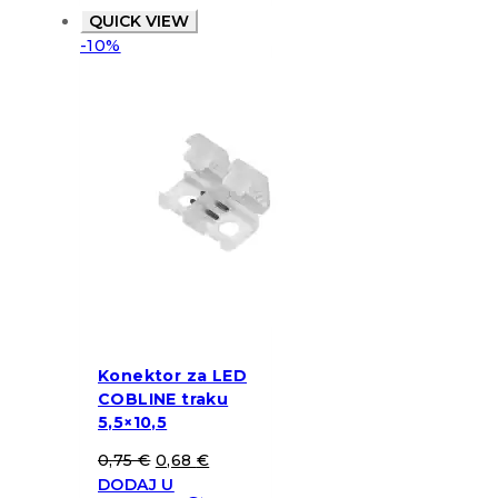
QUICK VIEW
-10%
Konektor za LED
COBLINE traku
5,5×10,5
0,75
€
0,68
€
DODAJ U