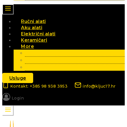
Ručni alati
Aku alati
Električni alati
Keramičari
More
Vrt i poljoprivreda
Elektromaterijal
Sezonski artikli
Usluge
Kontakt: +385 98 938 3953
info@kljuc17.hr
Login