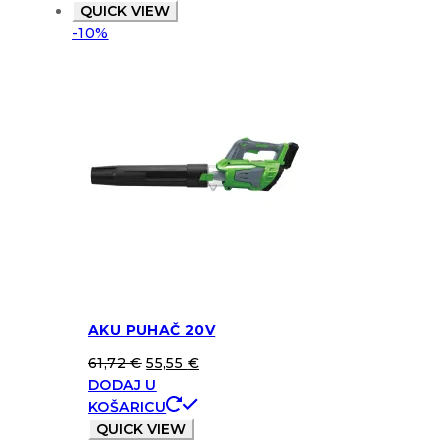
QUICK VIEW
-10%
AKU PUHAČ 20V
61,72
€
55,55
€
DODAJ U
KOŠARICU
QUICK VIEW