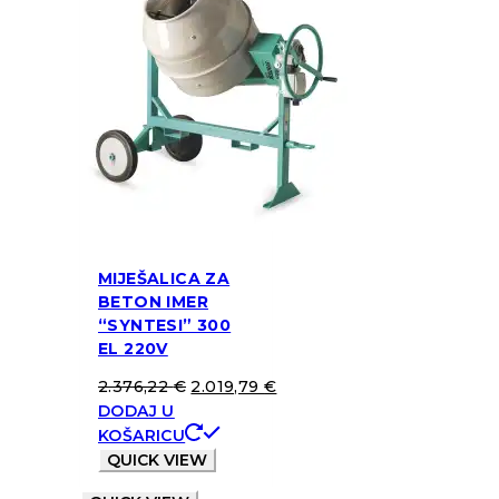
MIJEŠALICA ZA
BETON IMER
“SYNTESI” 300
EL 220V
2.376,22
€
2.019,79
€
DODAJ U
KOŠARICU
QUICK VIEW