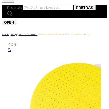
Pretraži:
PRETRAŽI
OPEN
Home
/
Shop
/
NOVO U PONUDI
/
Brusni papir za žirafu FESTA 225mm, P180, 5/1
-10%
🔍