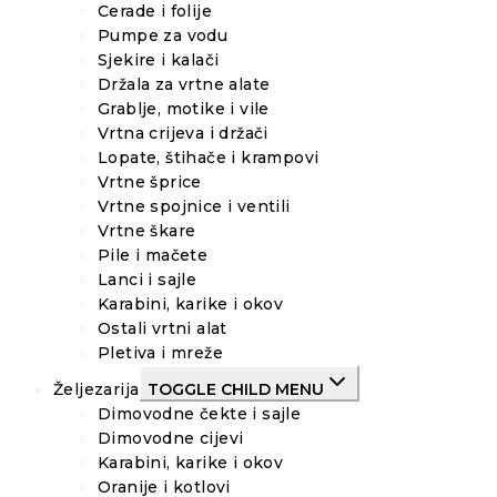
Cerade i folije
Pumpe za vodu
Sjekire i kalači
Držala za vrtne alate
Grablje, motike i vile
Vrtna crijeva i držači
Lopate, štihače i krampovi
Vrtne šprice
Vrtne spojnice i ventili
Vrtne škare
Pile i mačete
Lanci i sajle
Karabini, karike i okov
Ostali vrtni alat
Pletiva i mreže
Željezarija
TOGGLE CHILD MENU
Dimovodne čekte i sajle
Dimovodne cijevi
Karabini, karike i okov
Oranije i kotlovi