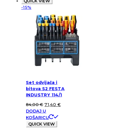
QUICK VIEW
-15%
Set odvijača i
bitova S2 FESTA
INDUSTRY 114/1
84,00
€
71,40
€
DODAJ U
KOŠARICU
QUICK VIEW