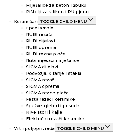
Miješalice za beton i žbuku
Pištolji za silikon i PU pjenu
Keramičari
TOGGLE CHILD MENU
Epoxi smole
RUBI rezači
RUBI dijelovi
RUBI oprema
RUBI rezne ploče
Rubi mješači i mješalice
SIGMA dijelovi
Podvozja, kitanje i stakla
SIGMA rezači
SIGMA oprema
SIGMA rezne ploče
Festa rezači keramike
Spužve, gleteri i posude
Nivelatori i kajle
Električni rezači keramike
Vrt i poljoprivreda
TOGGLE CHILD MENU