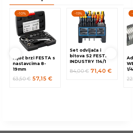
-10%
-15%
Set odvijača i
bitova S2 FESTA
Ključ brzi FESTA s
Ad
INDUSTRY 114/1
nastavcima 8-
W
19mm
1/
71,40
€
84,00
€
57,15
€
63,50
€
22