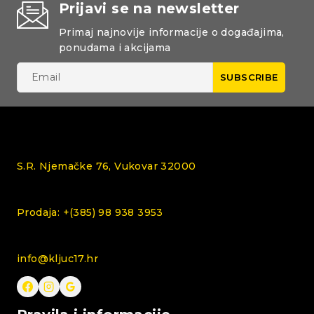
Prijavi se na newsletter
Primaj najnovije informacije o događajima,
ponudama i akcijama
S.R. Njemačke 76, Vukovar 32000
Prodaja: +(385) 98 938 3953
info@kljuc17.hr