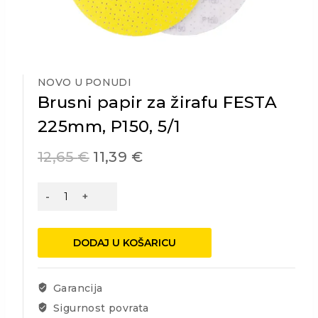
NOVO U PONUDI
Brusni papir za žirafu FESTA
225mm, P150, 5/1
12,65
€
11,39
€
Brusni
papir
za
žirafu
DODAJ U KOŠARICU
FESTA
225mm,
P150,
Garancija
5/1
Sigurnost povrata
količina