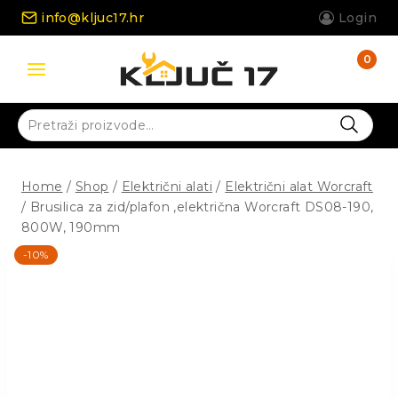
Skip
info@kljuc17.hr
Login
to
content
0
Pretraži:
Home
/
Shop
/
Električni alati
/
Električni alat Worcraft
/
Brusilica za zid/plafon ,električna Worcraft DS08-190,
800W, 190mm
-10%