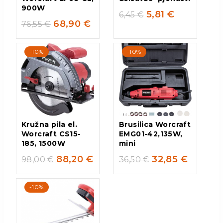
900W
5,81
€
6,45
€
68,90
€
76,55
€
-10%
-10%
Kružna pila el.
Brusilica Worcraft
Worcraft CS15-
EMG01-42,135W,
185, 1500W
mini
88,20
€
32,85
€
98,00
€
36,50
€
-10%