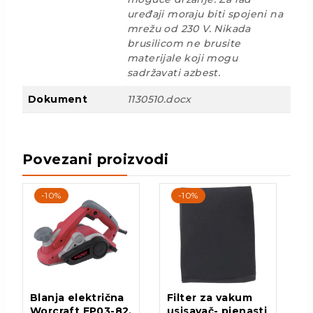
uređaji moraju biti spojeni na
mrežu od 230 V. Nikada
brusilicom ne brusite
materijale koji mogu
sadržavati azbest.
Dokument
1130510.docx
Povezani proizvodi
-10%
-10%
Blanja električna
Filter za vakum
Worcraft EP03-82,
usisavač- pjenasti