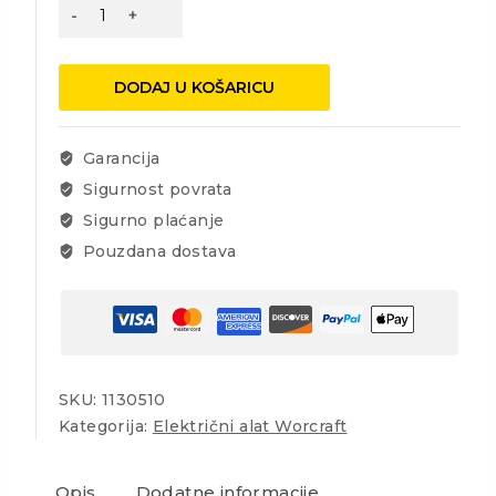
Brusilica
za
zid/plafon
,električna
DODAJ U KOŠARICU
Worcraft
DS08-
190,
Garancija
800W,
Sigurnost povrata
190mm
Sigurno plaćanje
količina
Pouzdana dostava
SKU:
1130510
Kategorija:
Električni alat Worcraft
Opis
Dodatne informacije