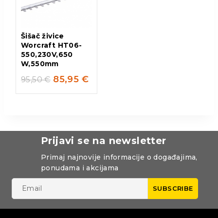
Šišač živice
Worcraft HT06-
550,230V,650
W,550mm
85,95
€
95,50
€
Prijavi se na newsletter
Primaj najnovije informacije o događajima,
ponudama i akcijama