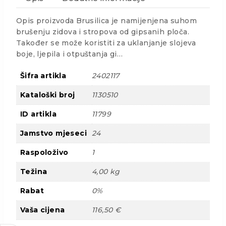
Opis proizvoda Brusilica je namijenjena suhom
brušenju zidova i stropova od gipsanih ploča.
Također se može koristiti za uklanjanje slojeva
boje, ljepila i otpuštanja gi…
Šifra artikla
2402117
Kataloški broj
1130510
ID artikla
11799
Jamstvo mjeseci
24
Raspoloživo
1
Težina
4,00 kg
Rabat
0%
Vaša cijena
116,50 €