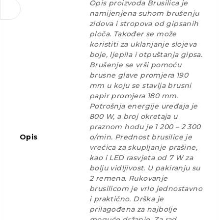
Opis proizvoda Brusilica je
namijenjena suhom brušenju
zidova i stropova od gipsanih
ploča. Također se može
koristiti za uklanjanje slojeva
boje, ljepila i otpuštanja gipsa.
Brušenje se vrši pomoću
brusne glave promjera 190
mm u koju se stavlja brusni
papir promjera 180 mm.
Potrošnja energije uređaja je
800 W, a broj okretaja u
praznom hodu je 1 200 – 2 300
Opis
o/min. Prednost brusilice je
vrećica za skupljanje prašine,
kao i LED rasvjeta od 7 W za
bolju vidljivost. U pakiranju su
2 remena. Rukovanje
brusilicom je vrlo jednostavno
i praktično. Drška je
prilagođena za najbolje
moguće držanje. Za rad