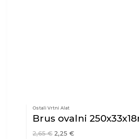
Ostali Vrtni Alat
Brus ovalni 250x33x
2,65
€
2,25
€