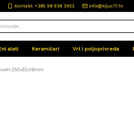
Kontakt: +385 98 938 3953
info@kljuc17.hr
čni alati
Keramičari
Vrt i poljoprivreda
ovalni 250x33x18mm