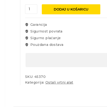
Brus
DODAJ U KOŠARICU
ovalni
250x33x18mm
količina
Garancija
Sigurnost povrata
Sigurno plaćanje
Pouzdana dostava
SKU:
45370
Kategorija:
Ostali vrtni alat