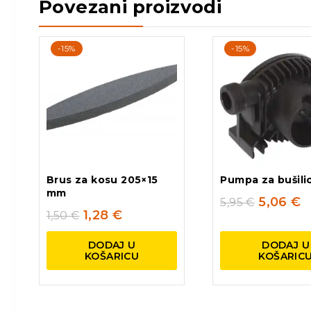
Povezani proizvodi
-15%
-15%
Brus za kosu 205×15
Pumpa za bušili
mm
5,06
€
5,95
€
1,28
€
1,50
€
DODAJ U
DODAJ U
KOŠARICU
KOŠARIC