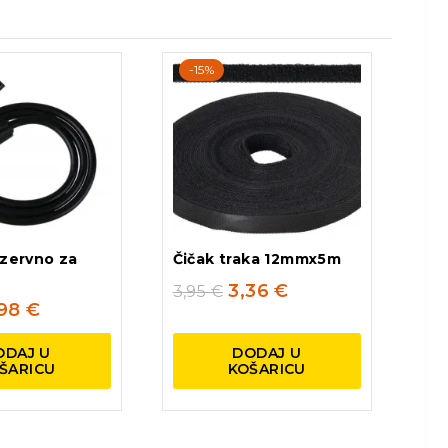
-15%
ezervno za
Čičak traka 12mmx5m
č
3,36
€
3,95
€
,98
€
ODAJ U
DODAJ U
ŠARICU
KOŠARICU