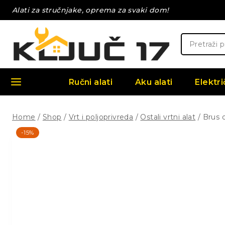
Skip
Alati za stručnjake, oprema za svaki dom!
to
content
Pretraži:
Ručni alati
Aku alati
Elektri
Home
/
Shop
/
Vrt i poljoprivreda
/
Ostali vrtni alat
/
Brus 
-15%