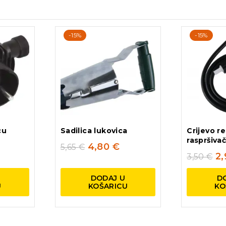
-15%
-15%
cu
Sadilica lukovica
Crijevo r
raspršiva
4,80
€
5,65
€
2
3,50
€
DODAJ U
D
U
KOŠARICU
KO