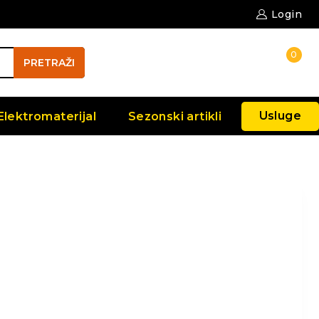
Login
0
PRETRAŽI
Usluge
Elektromaterijal
Sezonski artikli