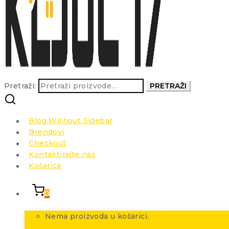
Pretraži:
PRETRAŽI
Blog Without Sidebar
Brendovi
Checkout
Kontaktirajte nas
Košarica
0
Nema proizvoda u košarici.