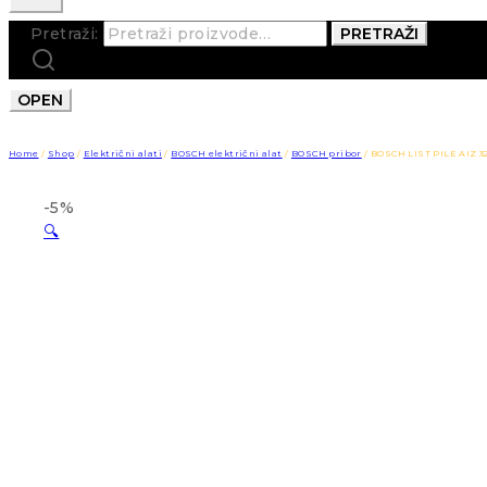
Pretraži:
PRETRAŽI
OPEN
Home
/
Shop
/
Električni alati
/
BOSCH električni alat
/
BOSCH pribor
/
BOSCH LIST PILE AIZ 32
-5%
🔍