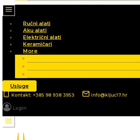
Ručni alati
Aku alati
Električni alati
Keramičari
More
Vrt i poljoprivreda
Elektromaterijal
Sezonski artikli
Usluge
Kontakt: +385 98 938 3953
info@kljuc17.hr
Login