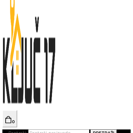
0
Pretraži:
PRETRAŽI