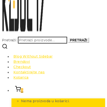
Pretraži:
PRETRAŽI
Blog Without Sidebar
Brendovi
Checkout
Kontaktirajte nas
Košarica
0
Nema proizvoda u košarici.