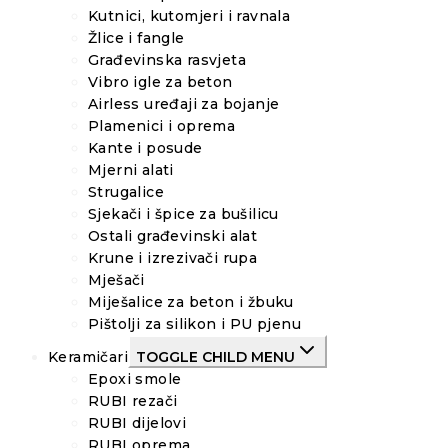
Kutnici, kutomjeri i ravnala
Žlice i fangle
Građevinska rasvjeta
Vibro igle za beton
Airless uređaji za bojanje
Plamenici i oprema
Kante i posude
Mjerni alati
Strugalice
Sjekači i špice za bušilicu
Ostali građevinski alat
Krune i izrezivači rupa
Mješači
Miješalice za beton i žbuku
Pištolji za silikon i PU pjenu
Keramičari
TOGGLE CHILD MENU
Epoxi smole
RUBI rezači
RUBI dijelovi
RUBI oprema