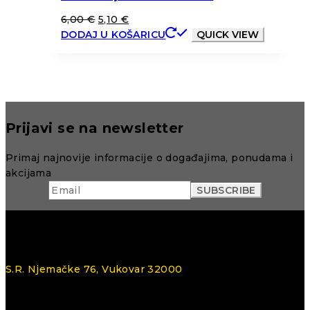
6,00
€
5,10
€
DODAJ U KOŠARICU
QUICK VIEW
Prijavi se na newsletter
Primaj najnovije informacije o događajima, ponudama i
akcijama
S.R. Njemačke 76, Vukovar 32000