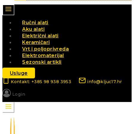
Ručni alati
Aku alati
Električni alati
Keramičari
Vrt i poljoprivreda
Elektromaterijal
Sezonski artikli
Usluge
Kontakt: +385 98 938 3953
info@kljuc17.hr
Login