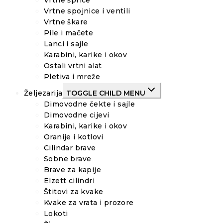
Vrtne šprice
Vrtne spojnice i ventili
Vrtne škare
Pile i mačete
Lanci i sajle
Karabini, karike i okov
Ostali vrtni alat
Pletiva i mreže
Željezarija
TOGGLE CHILD MENU
Dimovodne čekte i sajle
Dimovodne cijevi
Karabini, karike i okov
Oranije i kotlovi
Cilindar brave
Sobne brave
Brave za kapije
Elzett cilindri
Štitovi za kvake
Kvake za vrata i prozore
Lokoti