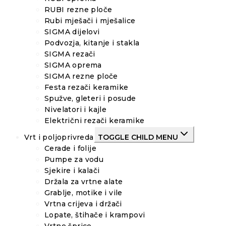
RUBI rezne ploče
Rubi mješači i mješalice
SIGMA dijelovi
Podvozja, kitanje i stakla
SIGMA rezači
SIGMA oprema
SIGMA rezne ploče
Festa rezači keramike
Spužve, gleteri i posude
Nivelatori i kajle
Električni rezači keramike
Vrt i poljoprivreda
TOGGLE CHILD MENU
Cerade i folije
Pumpe za vodu
Sjekire i kalači
Držala za vrtne alate
Grablje, motike i vile
Vrtna crijeva i držači
Lopate, štihače i krampovi