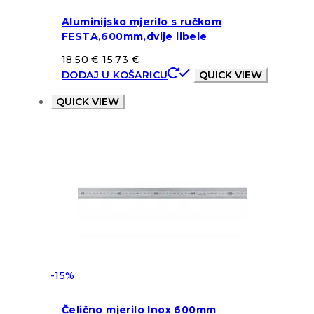
Aluminijsko mjerilo s ručkom
FESTA,600mm,dvije libele
18,50
€
15,73
€
DODAJ U KOŠARICU
QUICK VIEW
QUICK VIEW
-15%
Čelično mjerilo Inox 600mm