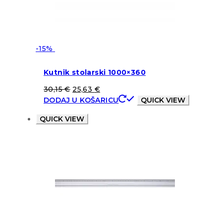
-15%
Kutnik stolarski 1000×360
30,15
€
25,63
€
DODAJ U KOŠARICU
QUICK VIEW
QUICK VIEW