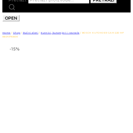
OPEN
Home
/
Shop
/
Ručni alati
/
Kutnici, kutomjeri i ravnala
/
BOSCH KUTOMJER GAM 220 MF
0601076600
-15%