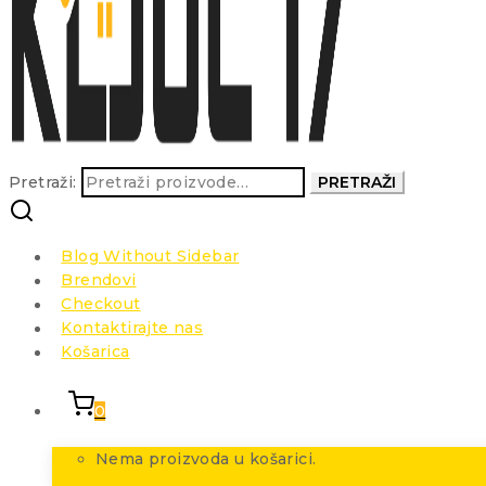
Pretraži:
PRETRAŽI
Blog Without Sidebar
Brendovi
Checkout
Kontaktirajte nas
Košarica
0
Nema proizvoda u košarici.