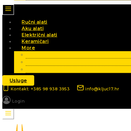
Ručni alati
Aku alati
Električni alati
Keramičari
More
Vrt i poljoprivreda
Elektromaterijal
Sezonski artikli
Usluge
Kontakt: +385 98 938 3953
info@kljuc17.hr
Login