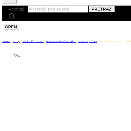
Pretraži:
PRETRAŽI
OPEN
Home
/
Shop
/
Električni alati
/
BOSCH električni alat
/
BOSCH pribor
/
BOSCH HCS STRUGAČ K
-5%