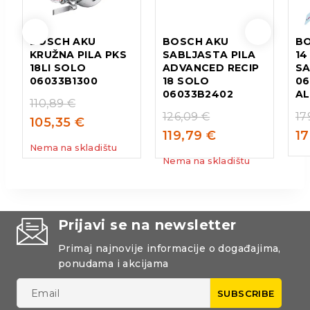
BOSCH AKU
BOSCH AKU
BO
KRUŽNA PILA PKS
SABLJASTA PILA
14
18LI SOLO
ADVANCED RECIP
SA
06033B1300
18 SOLO
06
06033B2402
A
110,89
€
126,09
€
17
105,35
€
119,79
€
1
Nema na skladištu
Nema na skladištu
Prijavi se na newsletter
Primaj najnovije informacije o događajima,
ponudama i akcijama