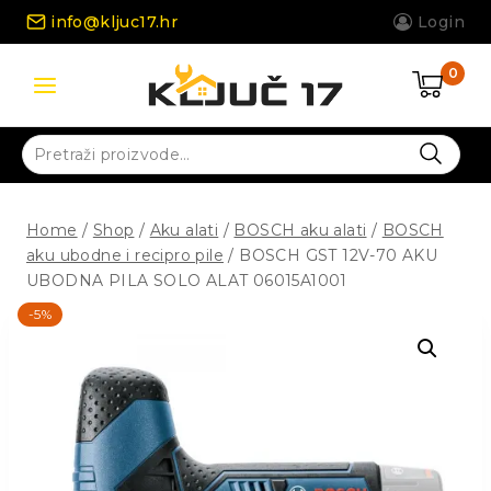
Skip
info@kljuc17.hr
Login
to
content
0
Pretraži:
Home
/
Shop
/
Aku alati
/
BOSCH aku alati
/
BOSCH
aku ubodne i recipro pile
/
BOSCH GST 12V-70 AKU
UBODNA PILA SOLO ALAT 06015A1001
-5%