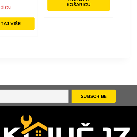
KOŠARICU
dištu
TAJ VIŠE