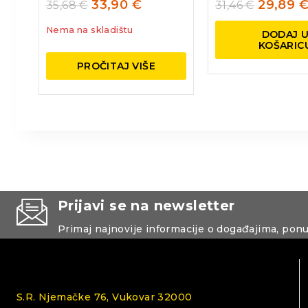
33,90
€
29,89
35,68
€
31,46
€
Nema na skladištu
DODAJ 
KOŠARIC
PROČITAJ VIŠE
Prijavi se na newsletter
Primaj najnovije informacije o događajima, pon
S.R. Njemačke 76, Vukovar 32000