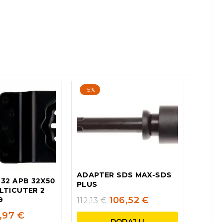
-5%
ADAPTER SDS MAX-SDS
 32 APB 32X50
PLUS
LTICUTER 2
106,52
€
9
112,13
€
,97
€
DODAJ U