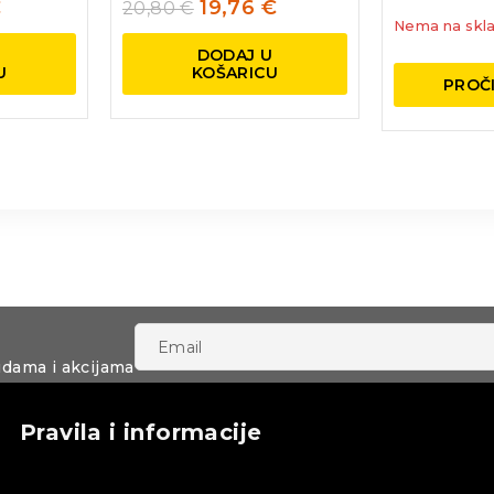
€
19,76
€
20,80
€
Nema na skla
U
DODAJ U
U
KOŠARICU
PROČI
udama i akcijama
Pravila i informacije