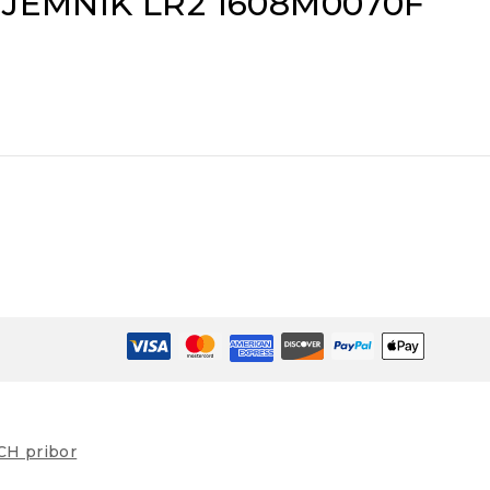
JEMNIK LR2 1608M0070F
H pribor