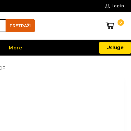
Login
0
PRETRAŽI
Usluge
More
0F