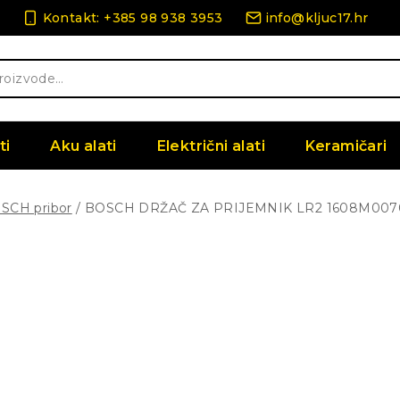
Kontakt: +385 98 938 3953
info@kljuc17.hr
ti
Aku alati
Električni alati
Keramičari
SCH pribor
/
BOSCH DRŽAČ ZA PRIJEMNIK LR2 1608M007