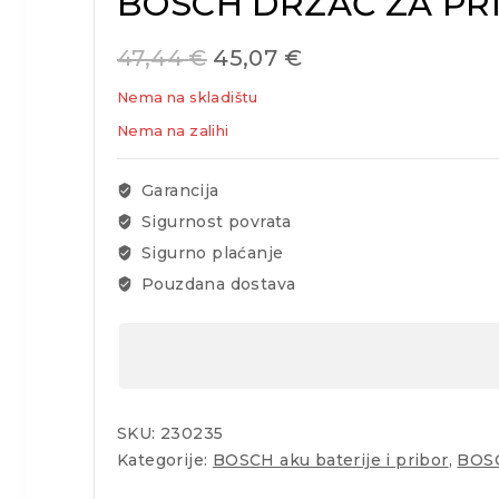
BOSCH DRŽAČ ZA PRI
47,44
€
45,07
€
Nema na skladištu
Nema na zalihi
Garancija
Sigurnost povrata
Sigurno plaćanje
Pouzdana dostava
SKU:
230235
Kategorije:
BOSCH aku baterije i pribor
,
BOSC