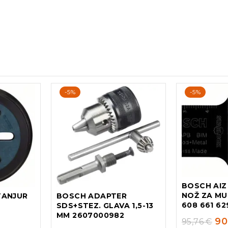
-5%
-5%
BOSCH AIZ
NOŽ ZA MU
TANJUR
BOSCH ADAPTER
608 661 62
SDS+STEZ. GLAVA 1,5-13
MM 2607000982
90
95,76
€