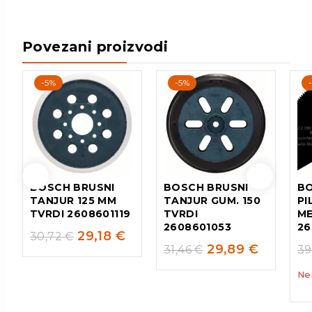
Povezani proizvodi
-5%
-5%
BOSCH BRUSNI
BOSCH BRUSNI
BO
TANJUR 125 MM
TANJUR GUM. 150
PI
TVRDI 2608601119
TVRDI
M
2608601053
26
29,18
€
30,72
€
29,89
€
31,46
€
39
Ne