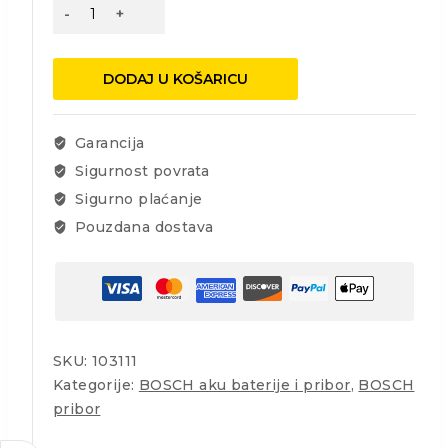
BOSCH
BRUSNI
TANJUR
GUM.
DODAJ U KOŠARICU
150
SREDNJE
TVRDI
Garancija
2608601052
Sigurnost povrata
količina
Sigurno plaćanje
Pouzdana dostava
SKU:
103111
Kategorije:
BOSCH aku baterije i pribor
,
BOSCH
pribor