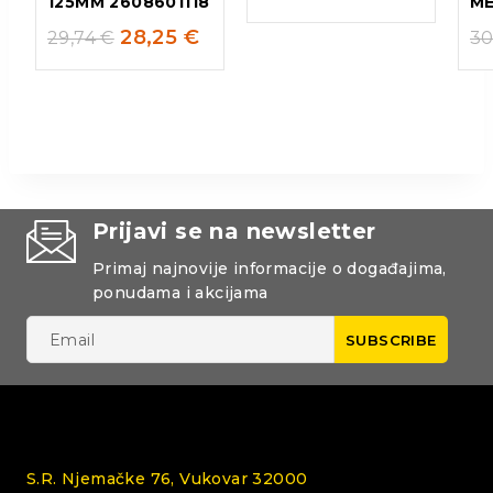
125MM 2608601118
ME
28,25
€
29,74
€
30
Prijavi se na newsletter
Primaj najnovije informacije o događajima,
ponudama i akcijama
S.R. Njemačke 76, Vukovar 32000