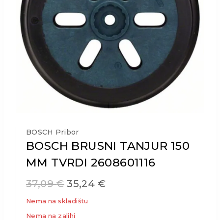
BOSCH Pribor
BOSCH BRUSNI TANJUR 150
MM TVRDI 2608601116
37,09
€
35,24
€
Nema na skladištu
Nema na zalihi