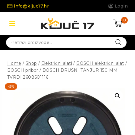
Skip
info@kljuc17.hr
Login
to
content
0
Pretraži:
Home
/
Shop
/
Električni alati
/
BOSCH električni alat
/
BOSCH pribor
/
BOSCH BRUSNI TANJUR 150 MM
TVRDI 2608601116
-5%