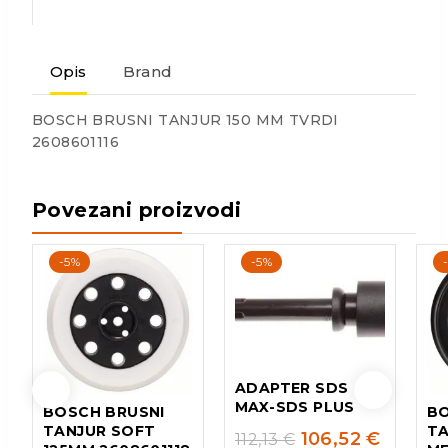
Opis
Brand
BOSCH BRUSNI TANJUR 150 MM TVRDI
2608601116
Povezani proizvodi
-5%
-5%
ADAPTER SDS
MAX-SDS PLUS
BOSCH BRUSNI
BO
TANJUR SOFT
TA
106,52
€
112,13
€