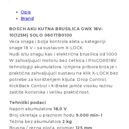
Opis
Brand
BOSCH AKU KUTNA BRUSILICA GWX 18V-
10(125M) SOLO 06017B0100
Veća snaga i bolja kontrola alata u kategoriji
snage 18 V – sa sustavom X-LOCK.
Nudi istu snagu kao i električna brusilica od 1000
W zahvaljujući motoru bez četkica i ProCORE18V
tehnologiji akumulatora. Izmjena pribora brza je i
praktična zahvaljujući sustavu na klik X-LOCK bez
potrebe za korištenjem ključa. Drop Control,
KickBack Control i X-Brake jamče visoku razinu
zaštite korisnika i veliku praktičnost.
Tehnički podaci
Napon akumulatora
18,0 V
Broj okretaja u praznom hodu
9.000 min-1
Težina bez akumulatora
2 kg
Brusna / rezna ploča, promjer
125 mm