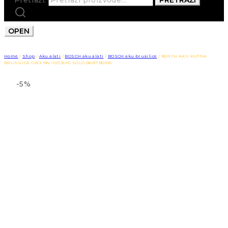
OPEN
Home
/
Shop
/
Aku alati
/
BOSCH aku alati
/
BOSCH aku brusilice
/
BOSCH AKU KUTNA
BRUSILICA GWX 18V-10(125M) SOLO 06017B0100
-5%