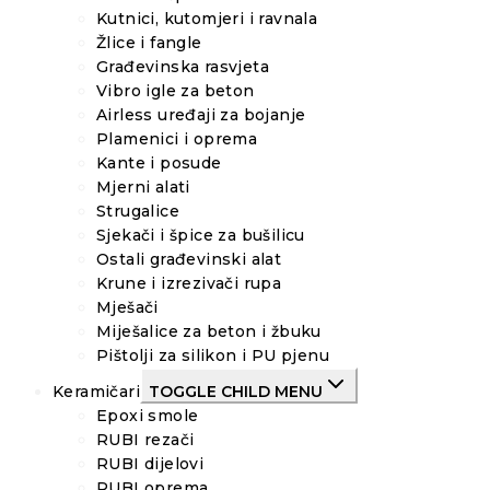
Kutnici, kutomjeri i ravnala
Žlice i fangle
Građevinska rasvjeta
Vibro igle za beton
Airless uređaji za bojanje
Plamenici i oprema
Kante i posude
Mjerni alati
Strugalice
Sjekači i špice za bušilicu
Ostali građevinski alat
Krune i izrezivači rupa
Mješači
Miješalice za beton i žbuku
Pištolji za silikon i PU pjenu
Keramičari
TOGGLE CHILD MENU
Epoxi smole
RUBI rezači
RUBI dijelovi
RUBI oprema