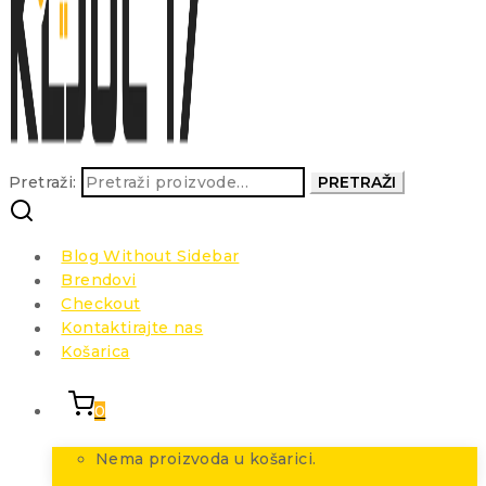
Pretraži:
PRETRAŽI
Blog Without Sidebar
Brendovi
Checkout
Kontaktirajte nas
Košarica
0
Nema proizvoda u košarici.