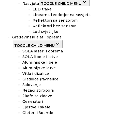
Rasvjeta
TOGGLE CHILD MENU
LED trake
Linearna i vodotjesna rasvjeta
Reflektori sa senzorom
Reflektori bez senzora
Led svjetiljke
Građevinski alat i oprema
TOGGLE CHILD MENU
SOLA laseri i oprema
SOLA libele i letve
Aluminijske libele
Aluminijske letve
Vitla i dizalice
Gladilice (ravnalice)
Šalovanje
Rezači stiropora
Žirafe za zidove
Generatori
Ljestve i skele
Gleteri i špahtle