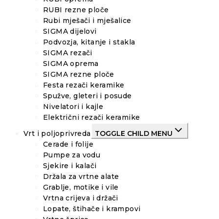
RUBI rezne ploče
Rubi mješači i mješalice
SIGMA dijelovi
Podvozja, kitanje i stakla
SIGMA rezači
SIGMA oprema
SIGMA rezne ploče
Festa rezači keramike
Spužve, gleteri i posude
Nivelatori i kajle
Električni rezači keramike
Vrt i poljoprivreda
TOGGLE CHILD MENU
Cerade i folije
Pumpe za vodu
Sjekire i kalači
Držala za vrtne alate
Grablje, motike i vile
Vrtna crijeva i držači
Lopate, štihače i krampovi