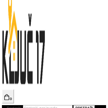
0
Pretraži:
PRETRAŽI