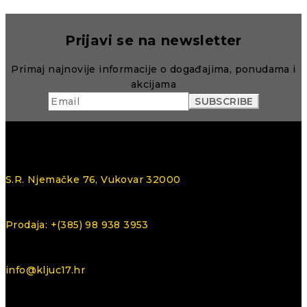
Prijavi se na newsletter
Primaj najnovije informacije o događajima, ponudama i
akcijama
S.R. Njemačke 76, Vukovar 32000
Prodaja: +(385) 98 938 3953
info@kljuc17.hr