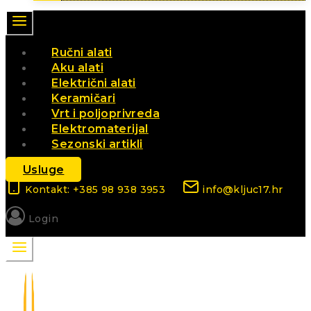
Ručni alati
Aku alati
Električni alati
Keramičari
Vrt i poljoprivreda
Elektromaterijal
Sezonski artikli
Usluge
Kontakt: +385 98 938 3953
info@kljuc17.hr
Login