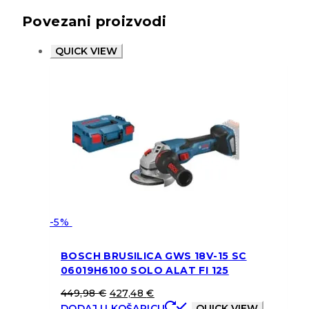
Povezani proizvodi
QUICK VIEW
-5%
BOSCH BRUSILICA GWS 18V-15 SC
06019H6100 SOLO ALAT FI 125
449,98
€
427,48
€
DODAJ U KOŠARICU
QUICK VIEW