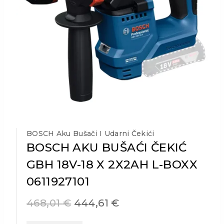
BOSCH Aku Bušači I Udarni Čekići
BOSCH AKU BUŠAĆI ČEKIĆ
GBH 18V-18 X 2X2AH L-BOXX
0611927101
468,01
€
444,61
€