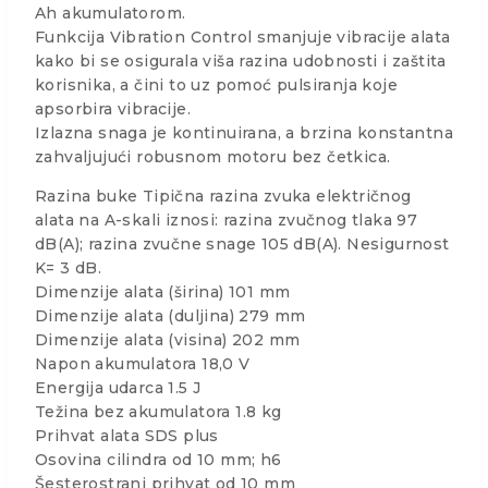
Ah akumulatorom.
Funkcija Vibration Control smanjuje vibracije alata
kako bi se osigurala viša razina udobnosti i zaštita
korisnika, a čini to uz pomoć pulsiranja koje
apsorbira vibracije.
Izlazna snaga je kontinuirana, a brzina konstantna
zahvaljujući robusnom motoru bez četkica.
Razina buke Tipična razina zvuka električnog
alata na A-skali iznosi: razina zvučnog tlaka 97
dB(A); razina zvučne snage 105 dB(A). Nesigurnost
K= 3 dB.
Dimenzije alata (širina) 101 mm
Dimenzije alata (duljina) 279 mm
Dimenzije alata (visina) 202 mm
Napon akumulatora 18,0 V
Energija udarca 1.5 J
Težina bez akumulatora 1.8 kg
Prihvat alata SDS plus
Osovina cilindra od 10 mm; h6
Šesterostrani prihvat od 10 mm