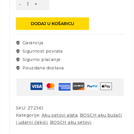
BOSCH
AKU
BUŠAĆI
ČEKIĆ
DODAJ U KOŠARICU
GBH
18V-
18
Garancija
X
Sigurnost povrata
2X2AH
Sigurno plaćanje
L-
BOXX
Pouzdana dostava
0611927101
količina
SKU:
272361
Kategorije:
Aku setovi alata
,
BOSCH aku bušači
i udarni čekići
,
BOSCH aku setovi