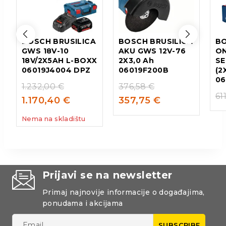
BOSCH BRUSILICA
BOSCH BRUSILICA
BO
GWS 18V-10
AKU GWS 12V-76
ON
18V/2X5AH L-BOXX
2X3,0 Ah
SE
06019J4004 DPZ
06019F200B
(2
06
1.232,00
€
376,58
€
61
1.170,40
€
357,75
€
Nema na skladištu
Prijavi se na newsletter
Primaj najnovije informacije o događajima,
ponudama i akcijama