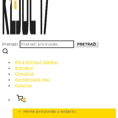
Pretraži:
PRETRAŽI
Blog Without Sidebar
Brendovi
Checkout
Kontaktirajte nas
Košarica
0
Nema proizvoda u košarici.