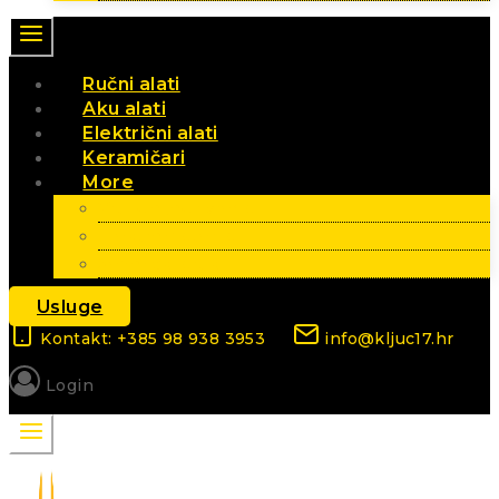
Ručni alati
Aku alati
Električni alati
Keramičari
More
Vrt i poljoprivreda
Elektromaterijal
Sezonski artikli
Usluge
Kontakt: +385 98 938 3953
info@kljuc17.hr
Login