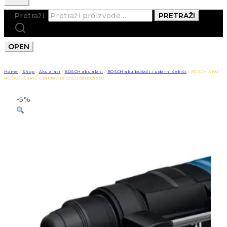
Pretraži:
PRETRAŽI
OPEN
Home
/
Shop
/
Aku alati
/
BOSCH aku alati
/
BOSCH aku bušači i udarni čekići
/
BOSCH AKU
BUŠAĆI ČEKIĆ GBH 18V-18 SOLO 0611927000
-5%