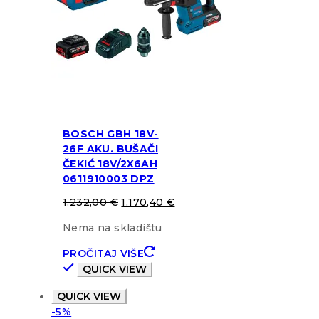
BOSCH GBH 18V-
26F AKU. BUŠAČI
ČEKIĆ 18V/2X6AH
0611910003 DPZ
1.232,00
€
1.170,40
€
Nema na skladištu
PROČITAJ VIŠE
QUICK VIEW
QUICK VIEW
-5%