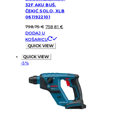
32F AKU BUŠ.
ČEKIĆ SOLO, XLB
0611922101
798,75
€
758,81
€
DODAJ U
KOŠARICU
QUICK VIEW
QUICK VIEW
-5%