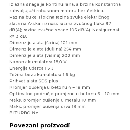
Izlazna snaga je kontinuirana, a brzina konstantna
zahvaljujući robusnom motoru bez četkica.
Razina buke Tipična razina zvuka električnog
alata na A-skali iznosi: razina zvučnog tlaka 97
dB(A); razina zvučne snage 105 dB(A). Nesigurnost
K= 3 dB.
Dimenzije alata (širina) 101 mm
Dimenzije alata (duljina) 254 mm
Dimenzije alata (visina) 202 mm
Napon akumulatora 18,0 V
Energija udarca 1.5 J
Težina bez akumulatora 1.6 kg
Prihvat alata SDS plus
Promjer bušenja u betonu 4 – 18 mm
Optimalno područje primjene u betonu 6 – 10 mm
Maks. promjer bušenja u metalu 10 mm
Maks. promjer bušenja drva 18 mm
BITURBO Ne
Povezani proizvodi