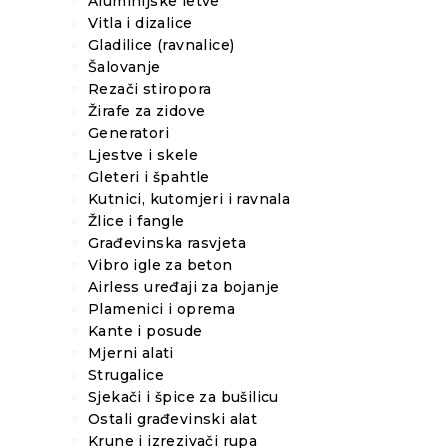
Aluminijske letve
Vitla i dizalice
Gladilice (ravnalice)
Šalovanje
Rezači stiropora
Žirafe za zidove
Generatori
Ljestve i skele
Gleteri i špahtle
Kutnici, kutomjeri i ravnala
Žlice i fangle
Građevinska rasvjeta
Vibro igle za beton
Airless uređaji za bojanje
Plamenici i oprema
Kante i posude
Mjerni alati
Strugalice
Sjekači i špice za bušilicu
Ostali građevinski alat
Krune i izrezivači rupa