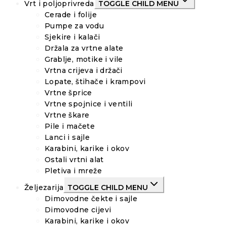
Vrt i poljoprivreda
TOGGLE CHILD MENU
Cerade i folije
Pumpe za vodu
Sjekire i kalači
Držala za vrtne alate
Grablje, motike i vile
Vrtna crijeva i držači
Lopate, štihače i krampovi
Vrtne šprice
Vrtne spojnice i ventili
Vrtne škare
Pile i mačete
Lanci i sajle
Karabini, karike i okov
Ostali vrtni alat
Pletiva i mreže
Željezarija
TOGGLE CHILD MENU
Dimovodne čekte i sajle
Dimovodne cijevi
Karabini, karike i okov