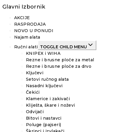
Glavni Izbornik
AKCIJE
RASPRODAJA
NOVO U PONUDI
Najam alata
Ručni alati
TOGGLE CHILD MENU
KNIPEX i WIHA
Rezne i brusne ploče za metal
Rezne i brusne ploče za drvo
Ključevi
Setovi ručnog alata
Nasadni ključevi
Čekići
Klamerice i zakivači
Kliješta, škare i noževi
Odvijači
Bitovi i nastavci
Poluge (pajseri)
Škripci i izvlakači