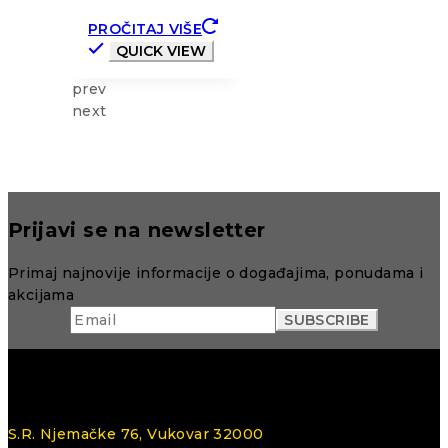
PROČITAJ VIŠE
QUICK VIEW
prev
next
Prijavi se na newsletter
Primaj najnovije informacije o događajima, ponudama i
akcijama
S.R. Njemačke 76, Vukovar 32000