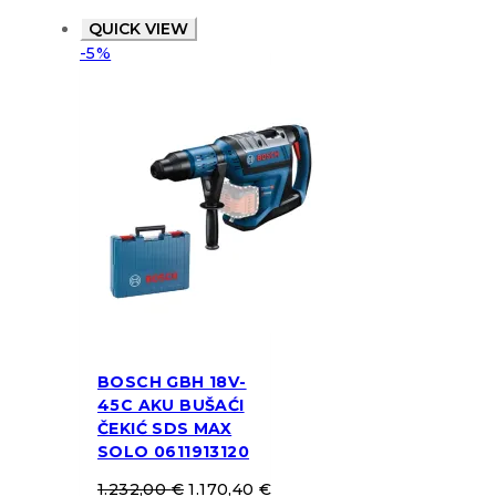
QUICK VIEW
-5%
BOSCH GBH 18V-
45C AKU BUŠAĆI
ČEKIĆ SDS MAX
SOLO 0611913120
1.232,00
€
1.170,40
€