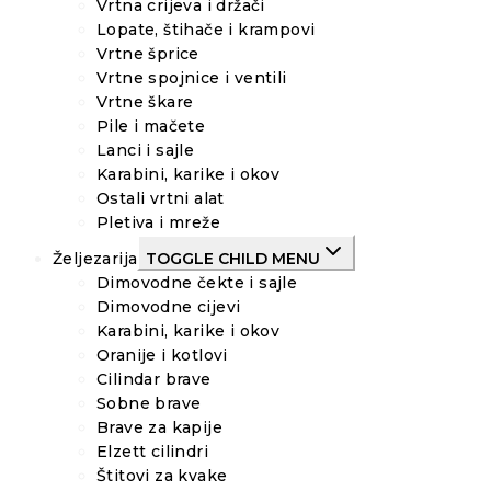
Vrtna crijeva i držači
Lopate, štihače i krampovi
Vrtne šprice
Vrtne spojnice i ventili
Vrtne škare
Pile i mačete
Lanci i sajle
Karabini, karike i okov
Ostali vrtni alat
Pletiva i mreže
Željezarija
TOGGLE CHILD MENU
Dimovodne čekte i sajle
Dimovodne cijevi
Karabini, karike i okov
Oranije i kotlovi
Cilindar brave
Sobne brave
Brave za kapije
Elzett cilindri
Štitovi za kvake