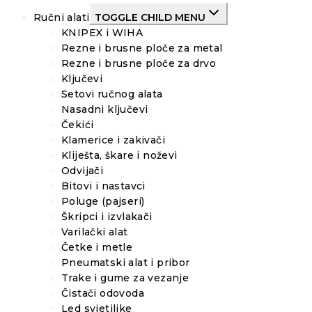
Ručni alati
TOGGLE CHILD MENU
KNIPEX i WIHA
Rezne i brusne ploče za metal
Rezne i brusne ploče za drvo
Ključevi
Setovi ručnog alata
Nasadni ključevi
Čekići
Klamerice i zakivači
Kliješta, škare i noževi
Odvijači
Bitovi i nastavci
Poluge (pajseri)
Škripci i izvlakači
Varilački alat
Četke i metle
Pneumatski alat i pribor
Trake i gume za vezanje
Čistači odovoda
Led svjetiljke