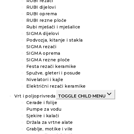
RUBI rezači
RUBI dijelovi
RUBI oprema
RUBI rezne ploče
Rubi mješači i mješalice
SIGMA dijelovi
Podvozja, kitanje i stakla
SIGMA rezači
SIGMA oprema
SIGMA rezne ploče
Festa rezači keramike
Spužve, gleteri i posude
Nivelatori i kajle
Električni rezači keramike
Vrt i poljoprivreda
TOGGLE CHILD MENU
Cerade i folije
Pumpe za vodu
Sjekire i kalači
Držala za vrtne alate
Grablje, motike i vile