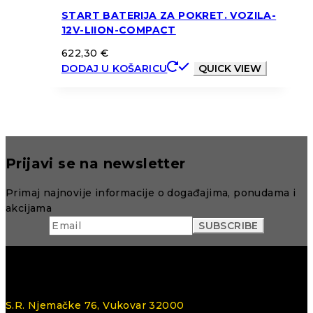
START BATERIJA ZA POKRET. VOZILA-
12V-LIION-COMPACT
622,30
€
DODAJ U KOŠARICU
QUICK VIEW
Prijavi se na newsletter
Primaj najnovije informacije o događajima, ponudama i
akcijama
S.R. Njemačke 76, Vukovar 32000