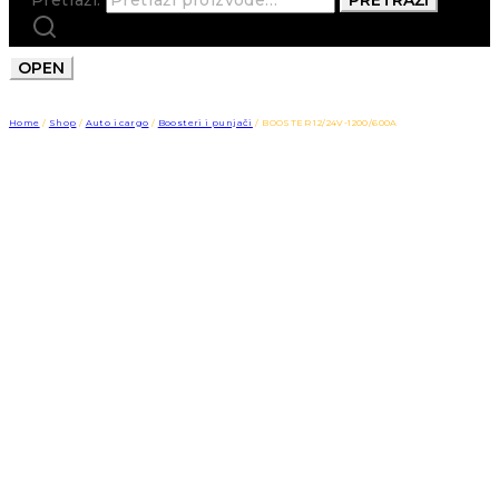
OPEN
Home
/
Shop
/
Auto i cargo
/
Boosteri i punjači
/
BOOSTER 12/24V-1200/600A