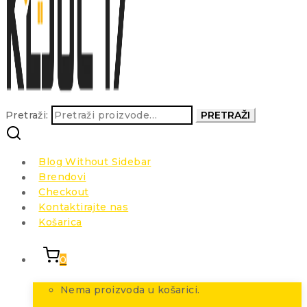
Pretraži:
PRETRAŽI
Blog Without Sidebar
Brendovi
Checkout
Kontaktirajte nas
Košarica
0
Nema proizvoda u košarici.