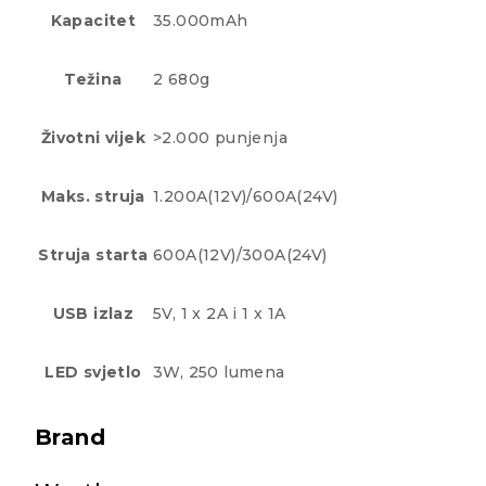
Kapacitet
35.000mAh
Težina
2 680g
Životni vijek
>2.000 punjenja
Maks. struja
1.200A(12V)/600A(24V)
Struja starta
600A(12V)/300A(24V)
USB izlaz
5V, 1 x 2A i 1 x 1A
LED svjetlo
3W, 250 lumena
Brand