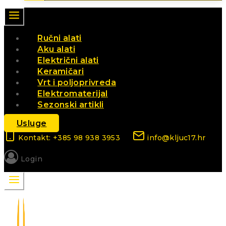
Ručni alati
Aku alati
Električni alati
Keramičari
Vrt i poljoprivreda
Elektromaterijal
Sezonski artikli
Usluge
Kontakt: +385 98 938 3953
info@kljuc17.hr
Login