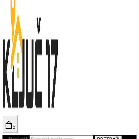
0
Pretraži:
PRETRAŽI