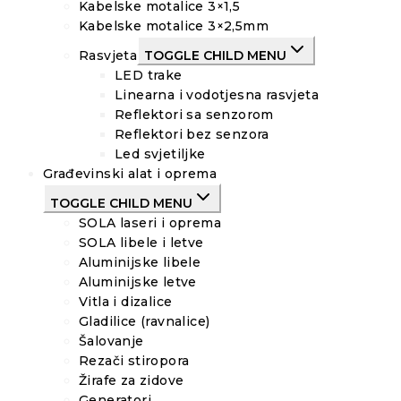
Kabelske motalice 3×1,5
Kabelske motalice 3×2,5mm
Rasvjeta
TOGGLE CHILD MENU
LED trake
Linearna i vodotjesna rasvjeta
Reflektori sa senzorom
Reflektori bez senzora
Led svjetiljke
Građevinski alat i oprema
TOGGLE CHILD MENU
SOLA laseri i oprema
SOLA libele i letve
Aluminijske libele
Aluminijske letve
Vitla i dizalice
Gladilice (ravnalice)
Šalovanje
Rezači stiropora
Žirafe za zidove
Generatori