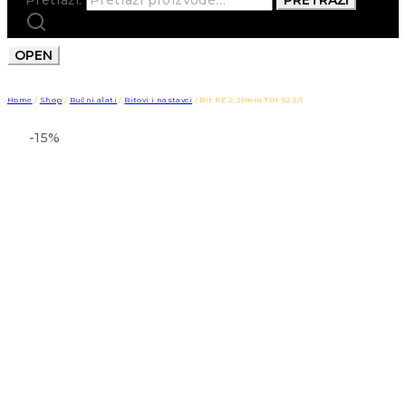
OPEN
Home
/
Shop
/
Ručni alati
/
Bitovi i nastavci
/
Bit PZ 2; 25mm TiN S2 2/1
-15%