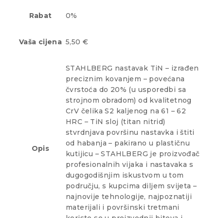
Rabat
0%
Vaša cijena
5,50 €
STAHLBERG nastavak TiN – izrađen
preciznim kovanjem – povećana
čvrstoća do 20% (u usporedbi sa
strojnom obradom) od kvalitetnog
CrV čelika S2 kaljenog na 61 – 62
HRC – TiN sloj (titan nitrid)
stvrdnjava površinu nastavka i štiti
od habanja – pakirano u plastičnu
Opis
kutijicu – STAHLBERG je proizvođač
profesionalnih vijaka i nastavaka s
dugogodišnjim iskustvom u tom
području, s kupcima diljem svijeta –
najnovije tehnologije, najpoznatiji
materijali i površinski tretmani