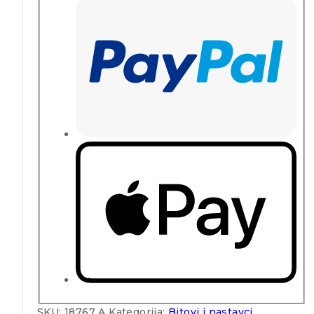
SKU:
18767 A
Kategorija:
Bitovi i nastavci