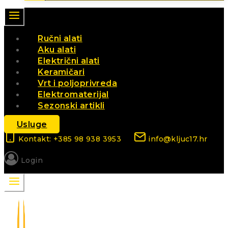
Ručni alati
Aku alati
Električni alati
Keramičari
Vrt i poljoprivreda
Elektromaterijal
Sezonski artikli
Usluge
Kontakt: +385 98 938 3953
info@kljuc17.hr
Login