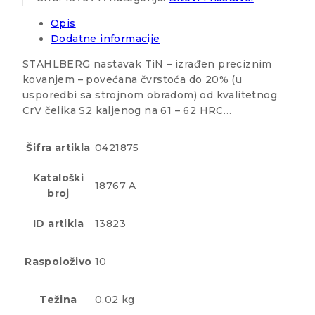
Opis
Dodatne informacije
STAHLBERG nastavak TiN – izrađen preciznim
kovanjem – povećana čvrstoća do 20% (u
usporedbi sa strojnom obradom) od kvalitetnog
CrV čelika S2 kaljenog na 61 – 62 HRC…
Šifra artikla
0421875
Kataloški
18767 A
broj
ID artikla
13823
Raspoloživo
10
Težina
0,02 kg