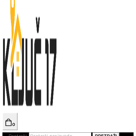
0
Pretraži:
PRETRAŽI