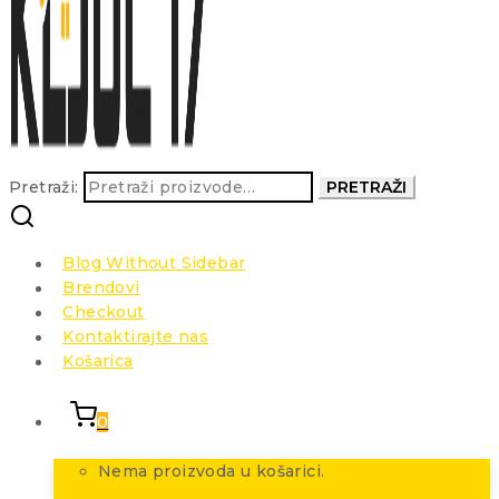
Pretraži:
PRETRAŽI
Blog Without Sidebar
Brendovi
Checkout
Kontaktirajte nas
Košarica
0
Nema proizvoda u košarici.