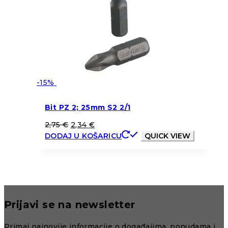
-15%
Bit PZ 2; 25mm S2 2/1
2,75
€
2,34
€
DODAJ U KOŠARICU
QUICK VIEW
Prijavi se na newsletter
Primaj najnovije informacije o događajima, ponudama i