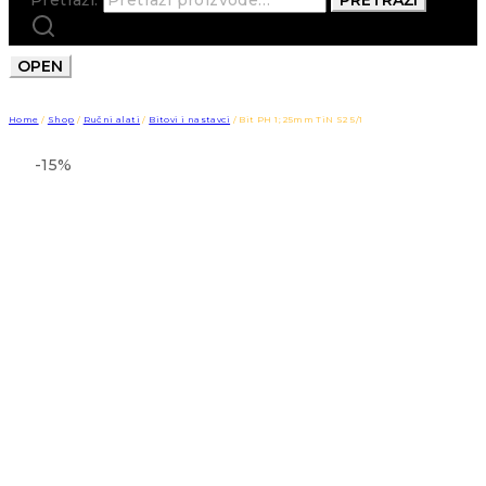
OPEN
Home
/
Shop
/
Ručni alati
/
Bitovi i nastavci
/
Bit PH 1; 25mm TiN S2 5/1
-15%