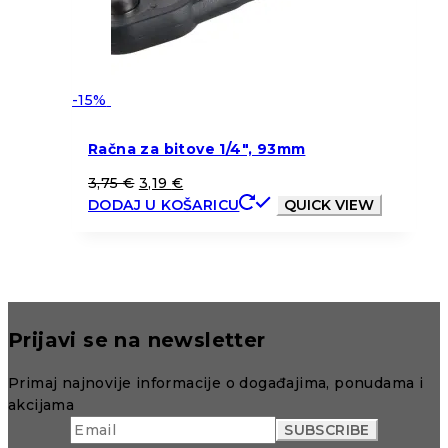
-15%
Račna za bitove 1/4″, 93mm
3,75
€
3,19
€
DODAJ U KOŠARICU
QUICK VIEW
Prijavi se na newsletter
Primaj najnovije informacije o događajima, ponudama i
akcijama