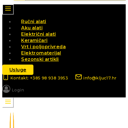
Ručni alati
Aku alati
Električni alati
Keramičari
Vrt i poljoprivreda
Elektromaterijal
Sezonski artikli
Usluge
Kontakt: +385 98 938 3953
info@kljuc17.hr
Login