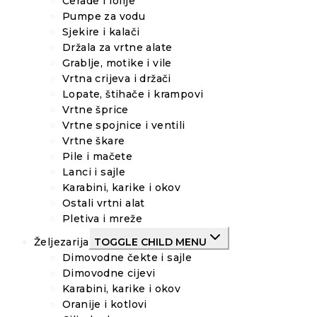
Cerade i folije
Pumpe za vodu
Sjekire i kalači
Držala za vrtne alate
Grablje, motike i vile
Vrtna crijeva i držači
Lopate, štihače i krampovi
Vrtne šprice
Vrtne spojnice i ventili
Vrtne škare
Pile i mačete
Lanci i sajle
Karabini, karike i okov
Ostali vrtni alat
Pletiva i mreže
Željezarija
TOGGLE CHILD MENU
Dimovodne čekte i sajle
Dimovodne cijevi
Karabini, karike i okov
Oranije i kotlovi