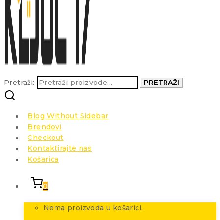
Pretraži:
PRETRAŽI
Blog Without Sidebar
Brendovi
Checkout
Kontaktirajte nas
Košarica
0
Nema proizvoda u košarici.