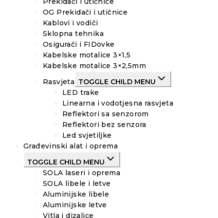
Prekidači i utičnice
OG Prekidači i utičnice
Kablovi i vodiči
Sklopna tehnika
Osigurači i FIDovke
Kabelske motalice 3×1,5
Kabelske motalice 3×2,5mm
Rasvjeta
TOGGLE CHILD MENU
LED trake
Linearna i vodotjesna rasvjeta
Reflektori sa senzorom
Reflektori bez senzora
Led svjetiljke
Građevinski alat i oprema
TOGGLE CHILD MENU
SOLA laseri i oprema
SOLA libele i letve
Aluminijske libele
Aluminijske letve
Vitla i dizalice