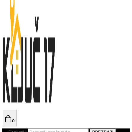
0
Pretraži:
PRETRAŽI