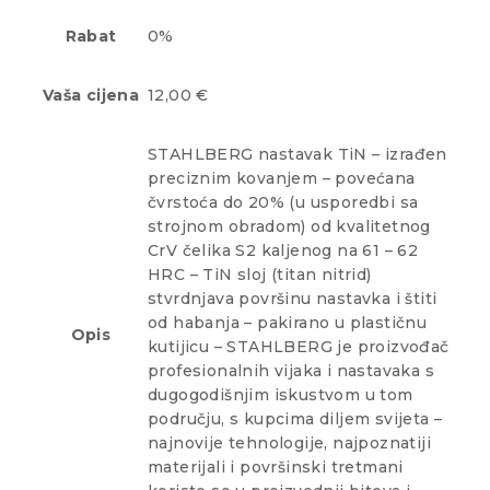
Rabat
0%
Vaša cijena
12,00 €
STAHLBERG nastavak TiN – izrađen
preciznim kovanjem – povećana
čvrstoća do 20% (u usporedbi sa
strojnom obradom) od kvalitetnog
CrV čelika S2 kaljenog na 61 – 62
HRC – TiN sloj (titan nitrid)
stvrdnjava površinu nastavka i štiti
od habanja – pakirano u plastičnu
Opis
kutijicu – STAHLBERG je proizvođač
profesionalnih vijaka i nastavaka s
dugogodišnjim iskustvom u tom
području, s kupcima diljem svijeta –
najnovije tehnologije, najpoznatiji
materijali i površinski tretmani