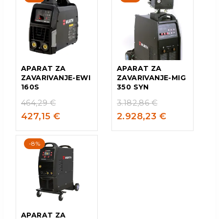
APARAT ZA
APARAT ZA
ZAVARIVANJE-EWI
ZAVARIVANJE-MIG
160S
350 SYN
464,29
€
3.182,86
€
427,15
€
2.928,23
€
-8%
APARAT ZA