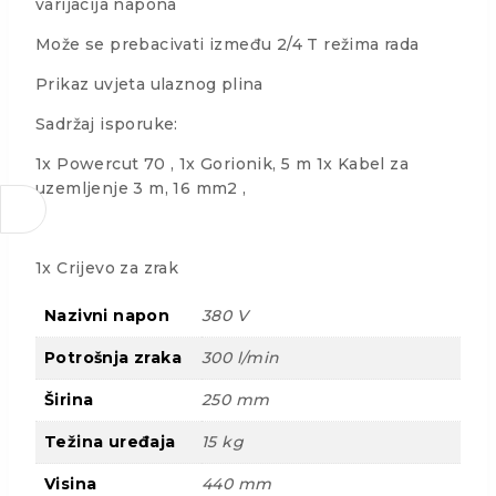
varijacija napona
Može se prebacivati između 2/4 T režima rada
Prikaz uvjeta ulaznog plina
Sadržaj isporuke:
1x Powercut 70 , 1x Gorionik, 5 m 1x Kabel za
uzemljenje 3 m, 16 mm2 ,
1x Crijevo za zrak
Nazivni napon
380 V
Potrošnja zraka
300 l/min
Širina
250 mm
Težina uređaja
15 kg
Visina
440 mm