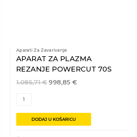
Aparati Za Zavarivanje
APARAT ZA PLAZMA
REZANJE POWERCUT 70S
1.085,71
€
998,85
€
APARAT
ZA
PLAZMA
REZANJE
DODAJ U KOŠARICU
POWERCUT
70S
količina