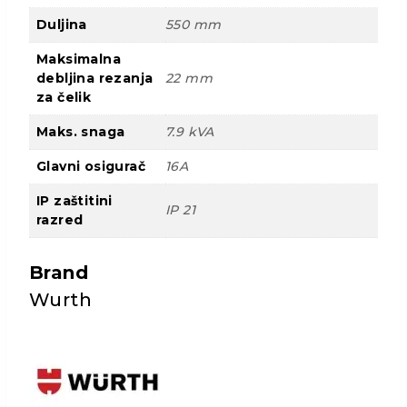
Duljina
550 mm
Maksimalna
debljina rezanja
22 mm
za čelik
Maks. snaga
7.9 kVA
Glavni osigurač
16A
IP zaštitini
IP 21
razred
Brand
Wurth