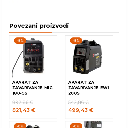
Povezani proizvodi
-8%
-8%
APARAT ZA
APARAT ZA
ZAVARIVANJE-MIG
ZAVARIVANJE-EWI
180-5S
200S
892,86
€
542,86
€
821,43
€
499,43
€
-8%
-8%