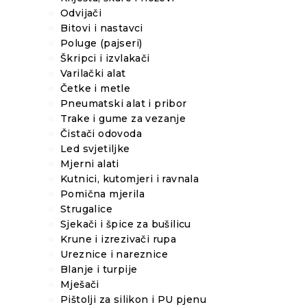
Odvijači
Bitovi i nastavci
Poluge (pajseri)
Škripci i izvlakači
Varilački alat
Četke i metle
Pneumatski alat i pribor
Trake i gume za vezanje
Čistači odovoda
Led svjetiljke
Mjerni alati
Kutnici, kutomjeri i ravnala
Pomična mjerila
Strugalice
Sjekači i špice za bušilicu
Krune i izrezivači rupa
Ureznice i nareznice
Blanje i turpije
Mješači
Pištolji za silikon i PU pjenu