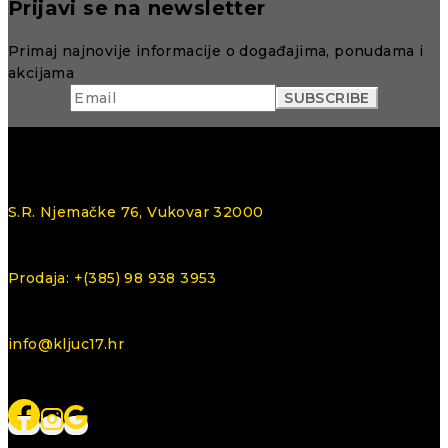
Prijavi se na newsletter
Primaj najnovije informacije o događajima, ponudama i
akcijama
S.R. Njemačke 76, Vukovar 32000
Prodaja: +(385) 98 938 3953
info@kljuc17.hr