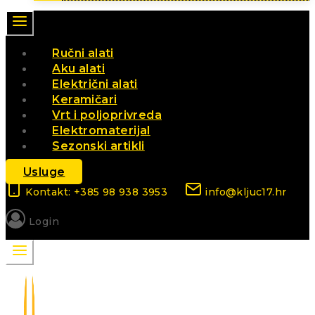
Ručni alati
Aku alati
Električni alati
Keramičari
Vrt i poljoprivreda
Elektromaterijal
Sezonski artikli
Usluge
Kontakt: +385 98 938 3953
info@kljuc17.hr
Login