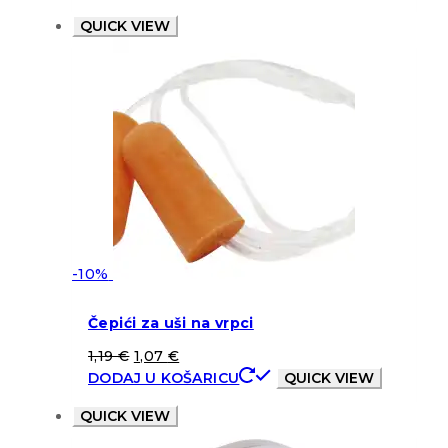
QUICK VIEW
-10%
Čepići za uši na vrpci
1,19
€
1,07
€
DODAJ U KOŠARICU
QUICK VIEW
QUICK VIEW