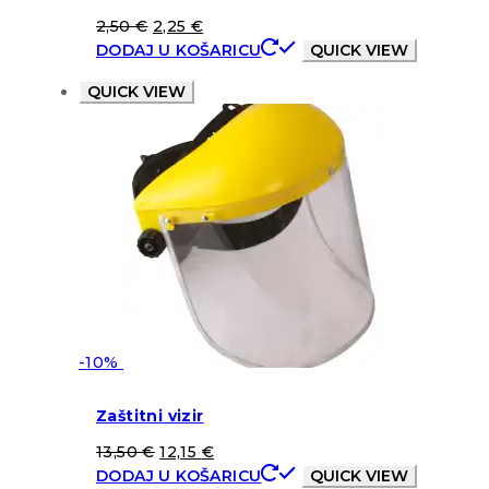
2,50
€
2,25
€
DODAJ U KOŠARICU
QUICK VIEW
QUICK VIEW
-10%
Zaštitni vizir
13,50
€
12,15
€
DODAJ U KOŠARICU
QUICK VIEW