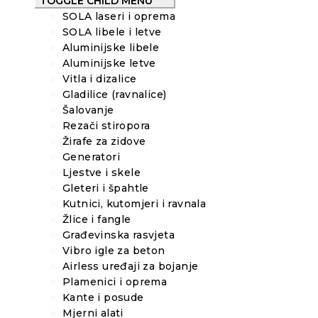
TOGGLE CHILD MENU
SOLA laseri i oprema
SOLA libele i letve
Aluminijske libele
Aluminijske letve
Vitla i dizalice
Gladilice (ravnalice)
Šalovanje
Rezači stiropora
Žirafe za zidove
Generatori
Ljestve i skele
Gleteri i špahtle
Kutnici, kutomjeri i ravnala
Žlice i fangle
Građevinska rasvjeta
Vibro igle za beton
Airless uređaji za bojanje
Plamenici i oprema
Kante i posude
Mjerni alati