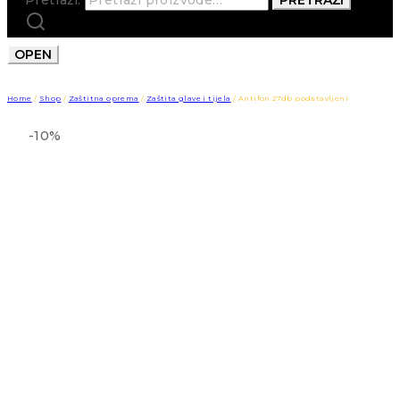
OPEN
Home
/
Shop
/
Zaštitna oprema
/
Zaštita glave i tijela
/
Antifon 27db podstavljeni
-10%