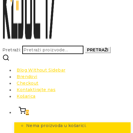
Pretraži:
PRETRAŽI
Blog Without Sidebar
Brendovi
Checkout
Kontaktirajte nas
Košarica
0
Nema proizvoda u košarici.