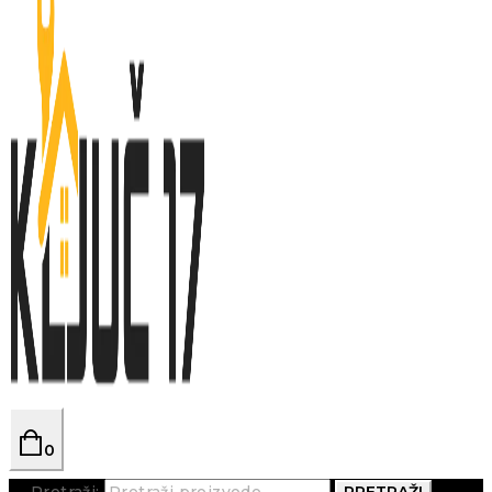
0
Pretraži:
PRETRAŽI