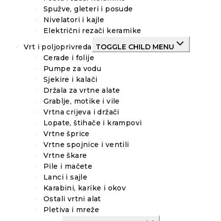
Spužve, gleteri i posude
Nivelatori i kajle
Električni rezači keramike
Vrt i poljoprivreda
TOGGLE CHILD MENU
Cerade i folije
Pumpe za vodu
Sjekire i kalači
Držala za vrtne alate
Grablje, motike i vile
Vrtna crijeva i držači
Lopate, štihače i krampovi
Vrtne šprice
Vrtne spojnice i ventili
Vrtne škare
Pile i mačete
Lanci i sajle
Karabini, karike i okov
Ostali vrtni alat
Pletiva i mreže