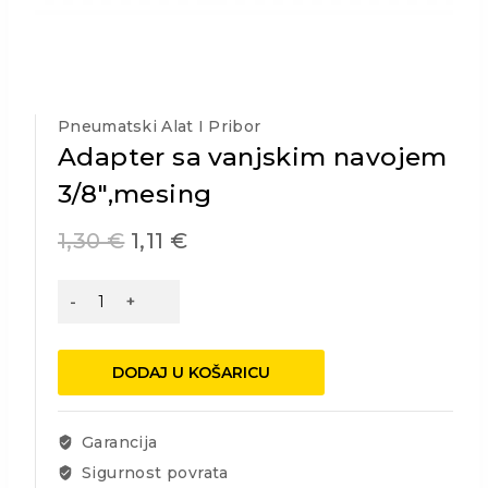
Pneumatski Alat I Pribor
Adapter sa vanjskim navojem
3/8″,mesing
1,30
€
1,11
€
Adapter
sa
vanjskim
navojem
DODAJ U KOŠARICU
3/8",mesing
količina
Garancija
Sigurnost povrata