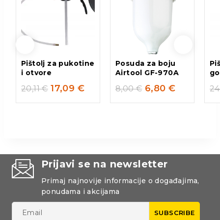
Pištolj za pukotine
Posuda za boju
Pi
i otvore
Airtool GF-970A
go
17,09
€
6,80
€
20,11
€
8,00
€
24
Prijavi se na newsletter
Primaj najnovije informacije o događajima,
ponudama i akcijama