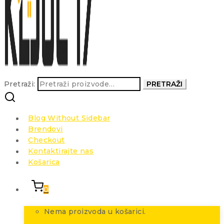
Pretraži:
PRETRAŽI
Blog Without Sidebar
Brendovi
Checkout
Kontaktirajte nas
Košarica
0
Nema proizvoda u košarici.