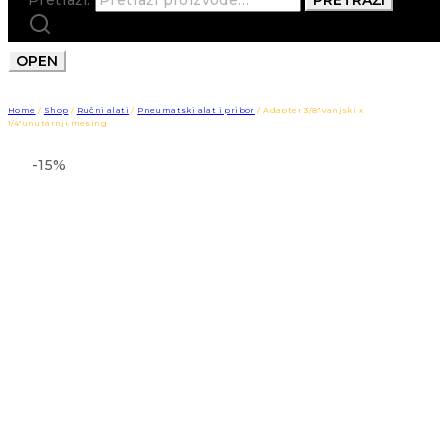
OPEN
Home
/
Shop
/
Ručni alati
/
Pneumatski alat i pribor
/
Adapter 3/8″ vanjski x
1/4″unutarnji,mesing
-15%