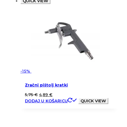
QUICK VIEW
-15%
Zračni pištolj kratki
5,75
€
4,89
€
DODAJ U KOŠARICU
QUICK VIEW