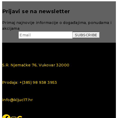
Prijavi se na newsletter
Primaj najnovije informacije o događajima, ponudama i
akcijama
S.R. Njemačke 76, Vukovar 32000
Prodaja: +(385) 98 938 3953
info@kljuc17.hr