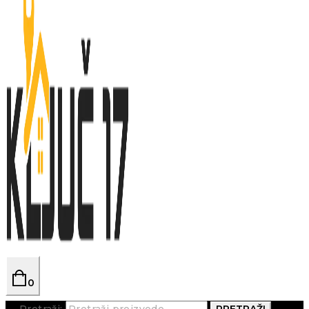
0
Pretraži:
PRETRAŽI