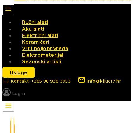
Ručni alati
Aku alati
Električni alati
Keramičari
Vrt i poljoprivreda
Elektromaterijal
Sezonski artikli
Usluge
Kontakt: +385 98 938 3953
info@kljuc17.hr
Login