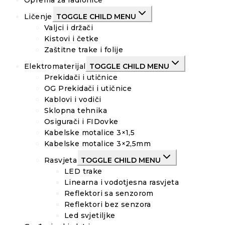
Oprema za radionice
Ličenje
TOGGLE CHILD MENU
Valjci i držači
Kistovi i četke
Zaštitne trake i folije
Elektromaterijal
TOGGLE CHILD MENU
Prekidači i utičnice
OG Prekidači i utičnice
Kablovi i vodiči
Sklopna tehnika
Osigurači i FIDovke
Kabelske motalice 3×1,5
Kabelske motalice 3×2,5mm
Rasvjeta
TOGGLE CHILD MENU
LED trake
Linearna i vodotjesna rasvjeta
Reflektori sa senzorom
Reflektori bez senzora
Led svjetiljke