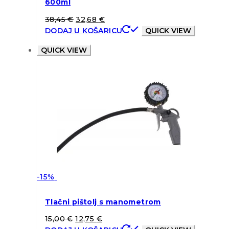
600ml
38,45
€
32,68
€
DODAJ U KOŠARICU
QUICK VIEW
QUICK VIEW
-15%
Tlačni pištolj s manometrom
15,00
€
12,75
€