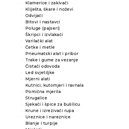
Klamerice i zakivači
Kliješta, škare i noževi
Odvijači
Bitovi i nastavci
Poluge (pajseri)
Škripci i izvlakači
Varilački alat
Četke i metle
Pneumatski alat i pribor
Trake i gume za vezanje
Čistači odovoda
Led svjetiljke
Mjerni alati
Kutnici, kutomjeri i ravnala
Pomična mjerila
Strugalice
Sjekači i špice za bušilicu
Krune i izrezivači rupa
Ureznice i nareznice
Blanje i turpije