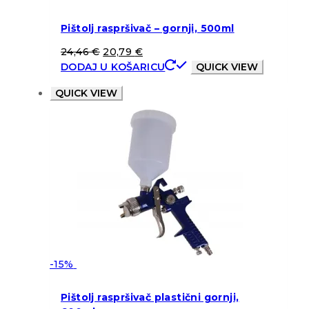
Pištolj raspršivač – gornji, 500ml
24,46
€
20,79
€
DODAJ U KOŠARICU
QUICK VIEW
QUICK VIEW
-15%
Pištolj raspršivač plastični gornji,