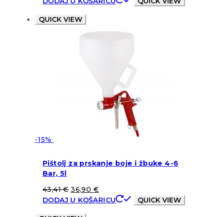
DODAJ U KOŠARICU
QUICK VIEW
QUICK VIEW
-15%
Pištolj za prskanje boje i žbuke 4-6
Bar, 5l
43,41
€
36,90
€
DODAJ U KOŠARICU
QUICK VIEW