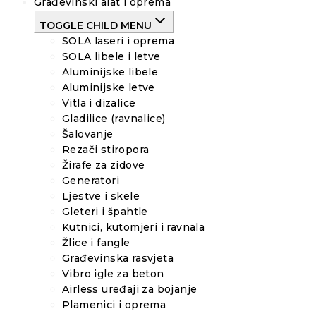
Građevinski alat i oprema
TOGGLE CHILD MENU
SOLA laseri i oprema
SOLA libele i letve
Aluminijske libele
Aluminijske letve
Vitla i dizalice
Gladilice (ravnalice)
Šalovanje
Rezači stiropora
Žirafe za zidove
Generatori
Ljestve i skele
Gleteri i špahtle
Kutnici, kutomjeri i ravnala
Žlice i fangle
Građevinska rasvjeta
Vibro igle za beton
Airless uređaji za bojanje
Plamenici i oprema