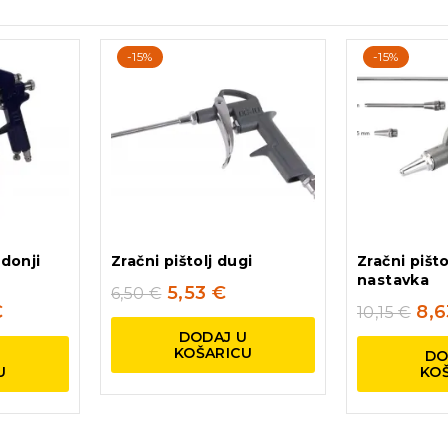
-15%
-15%
 donji
Zračni pištolj dugi
Zračni pišto
nastavka
5,53
€
6,50
€
€
8,
10,15
€
DODAJ U
KOŠARICU
U
DO
U
KO