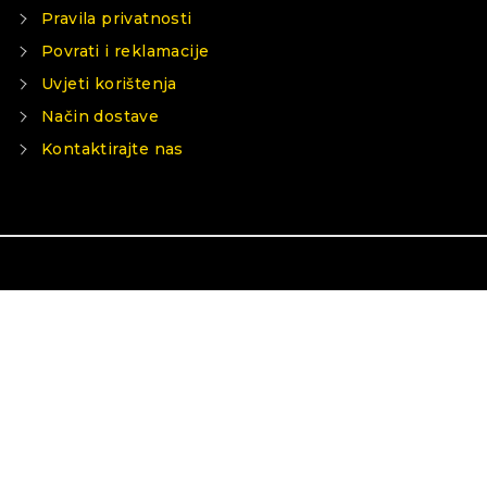
Pravila privatnosti
Povrati i reklamacije
Uvjeti korištenja
Način dostave
Kontaktirajte nas
o na našoj web stranici.
r switch them off in
SETTINGS
.