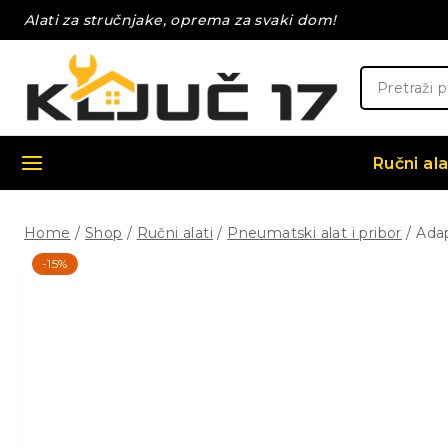
Skip
Alati za stručnjake, oprema za svaki dom!
to
content
Pretraži:
Ručni ala
Home
/
Shop
/
Ručni alati
/
Pneumatski alat i pribor
/
Adap
-15%