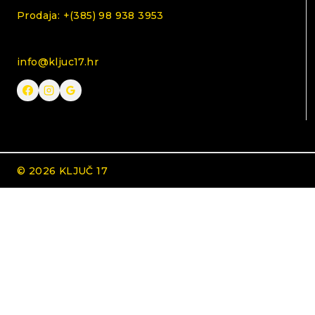
Prodaja: +(385) 98 938 3953
info@kljuc17.hr
© 2026 KLJUČ 17
Koristimo kolačiće kako bismo vam pružili najbolje iskustv
You can find out more about which cookies we are using o
PRIHVAĆAM