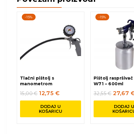
-15%
-15%
Tlačni pištolj s
Pištolj raspršivač
manometrom
W71 – 600ml
12,75
€
27,67
15,00
€
32,55
€
DODAJ U
DODAJ 
KOŠARICU
KOŠARIC