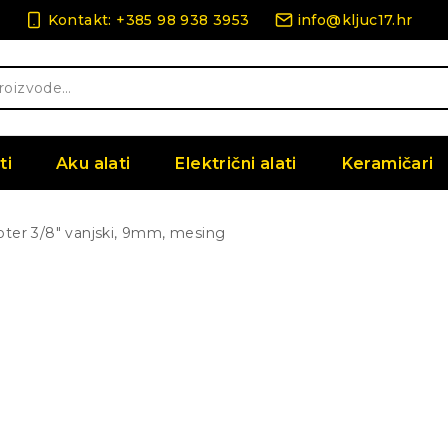
Kontakt: +385 98 938 3953
info@kljuc17.hr
ti
Aku alati
Električni alati
Keramičari
ter 3/8″ vanjski, 9mm, mesing