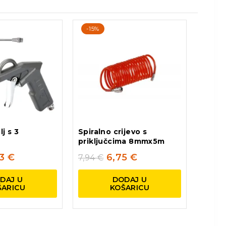
-15%
lj s 3
Spiralno crijevo s
priključcima 8mmx5m
63
€
6,75
€
7,94
€
DAJ U
DODAJ U
ŠARICU
KOŠARICU