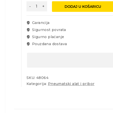
Adapter
DODAJ U KOŠARICU
3/8"
vanjski,
9mm,
Garancija
mesing
Sigurnost povrata
količina
Sigurno plaćanje
Pouzdana dostava
SKU:
48064
Kategorija:
Pneumatski alat i pribor