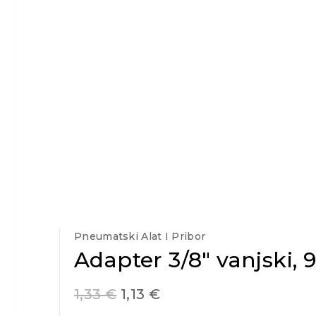
Pneumatski Alat I Pribor
Adapter 3/8″ vanjski
1,33
€
1,13
€