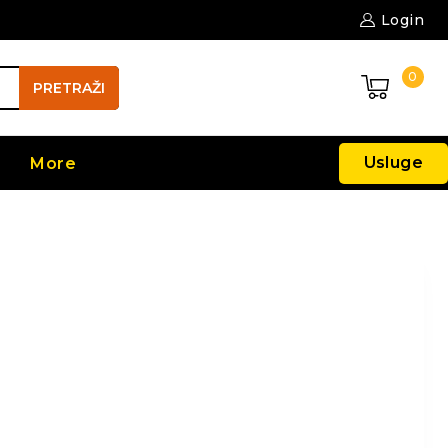
Login
0
PRETRAŽI
Usluge
More