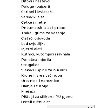
Bitovi i nastavci
Poluge (pajseri)
Škripci i izvlakači
Varilački alat
Četke i metle
Pneumatski alat i pribor
Trake i gume za vezanje
Čistači odovoda
Led svjetiljke
Mjerni alati
Kutnici, kutomjeri i ravnala
Pomična mjerila
Strugalice
Sjekači i špice za bušilicu
Krune i izrezivači rupa
Ureznice i nareznice
Blanje i turpije
Mješači
Pištolji za silikon i PU pjenu
Ostali ručni alat