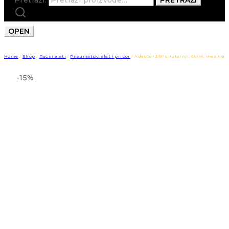
OPEN
Home
/
Shop
/
Ručni alati
/
Pneumatski alat i pribor
/
Adapter 3/8″ unutarnji, 6mm, mesing
-15%