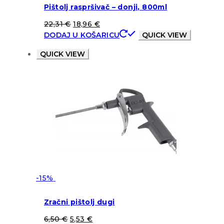
Pištolj raspršivač – donji, 800ml
22,31
€
18,96
€
DODAJ U KOŠARICU
QUICK VIEW
QUICK VIEW
-15%
Zračni pištolj dugi
6,50
€
5,53
€