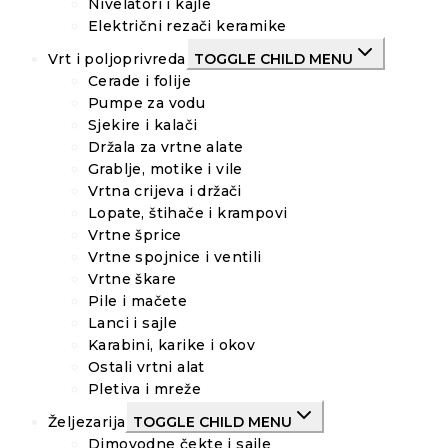
Nivelatori i kajle
Električni rezači keramike
Vrt i poljoprivreda
TOGGLE CHILD MENU
Cerade i folije
Pumpe za vodu
Sjekire i kalači
Držala za vrtne alate
Grablje, motike i vile
Vrtna crijeva i držači
Lopate, štihače i krampovi
Vrtne šprice
Vrtne spojnice i ventili
Vrtne škare
Pile i mačete
Lanci i sajle
Karabini, karike i okov
Ostali vrtni alat
Pletiva i mreže
Željezarija
TOGGLE CHILD MENU
Dimovodne čekte i sajle