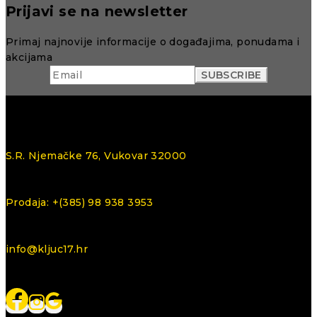
Prijavi se na newsletter
Primaj najnovije informacije o događajima, ponudama i
akcijama
S.R. Njemačke 76, Vukovar 32000
Prodaja: +(385) 98 938 3953
info@kljuc17.hr