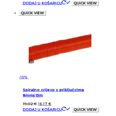
DODAJ U KOŠARICU
QUICK VIEW
QUICK VIEW
-15%
Spiralno crijevo s priključcima
8mmx15m
19,02
€
16,17
€
DODAJ U KOŠARICU
QUICK VIEW