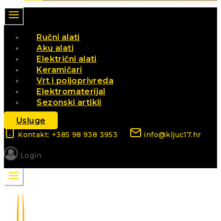
Ručni alati
Aku alati
Električni alati
Keramičari
Vrt i poljoprivreda
Elektromaterijal
Sezonski artikli
Usluge
Kontakt: +385 98 938 3953
info@kljuc17.hr
Login