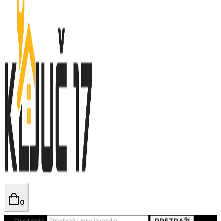
0
Pretraži:
PRETRAŽI