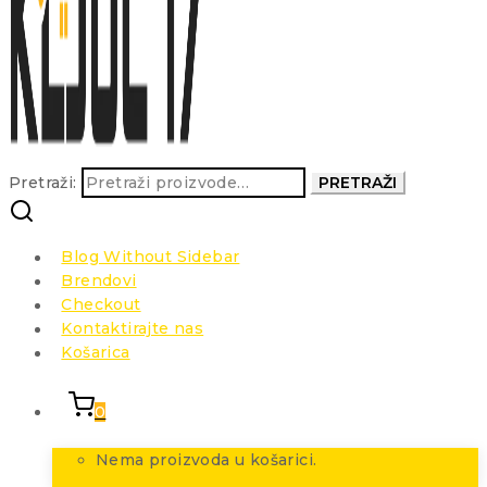
Pretraži:
PRETRAŽI
Blog Without Sidebar
Brendovi
Checkout
Kontaktirajte nas
Košarica
0
Nema proizvoda u košarici.