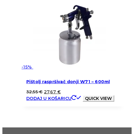
-15%
Pištolj raspršivač donji W71 – 600ml
32,55
€
27,67
€
DODAJ U KOŠARICU
QUICK VIEW