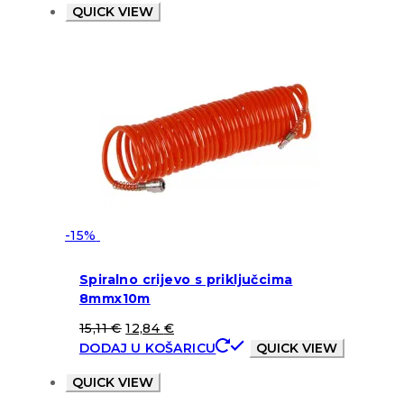
QUICK VIEW
-15%
Spiralno crijevo s priključcima
8mmx10m
15,11
€
12,84
€
DODAJ U KOŠARICU
QUICK VIEW
QUICK VIEW