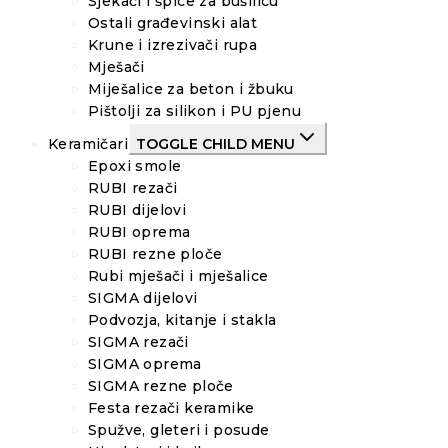
Sjekači i špice za bušilicu
Ostali građevinski alat
Krune i izrezivači rupa
Mješači
Miješalice za beton i žbuku
Pištolji za silikon i PU pjenu
Keramičari
TOGGLE CHILD MENU
Epoxi smole
RUBI rezači
RUBI dijelovi
RUBI oprema
RUBI rezne ploče
Rubi mješači i mješalice
SIGMA dijelovi
Podvozja, kitanje i stakla
SIGMA rezači
SIGMA oprema
SIGMA rezne ploče
Festa rezači keramike
Spužve, gleteri i posude