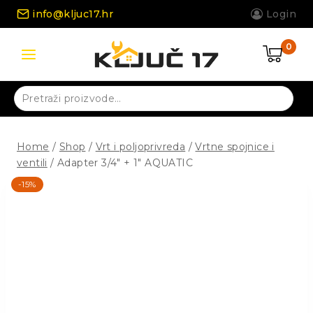
Skip
info@kljuc17.hr
Login
to
content
0
Pretraži:
Home
/
Shop
/
Vrt i poljoprivreda
/
Vrtne spojnice i
ventili
/
Adapter 3/4″ + 1″ AQUATIC
-15%