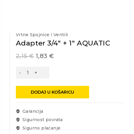
Vrtne Spojnice I Ventili
Adapter 3/4″ + 1″ AQUATIC
2,15
€
1,83
€
Adapter
3/4"
+
1"
DODAJ U KOŠARICU
AQUATIC
količina
Garancija
Sigurnost povrata
Sigurno plaćanje