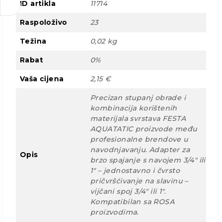
ID artikla
11714
Raspoloživo
23
Težina
0,02 kg
Rabat
0%
Vaša cijena
2,15 €
Precizan stupanj obrade i
kombinacija korištenih
materijala svrstava FESTA
AQUATATIC proizvode među
profesionalne brendove u
navodnjavanju. Adapter za
Opis
brzo spajanje s navojem 3/4" ili
1" – jednostavno i čvrsto
pričvršćivanje na slavinu –
vijčani spoj 3/4" ili 1".
Kompatibilan sa ROSA
proizvodima.