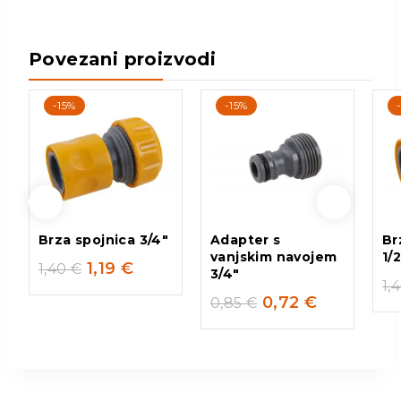
Povezani proizvodi
-15%
-15%
Brza spojnica 3/4″
Adapter s
Br
vanjskim navojem
1/
1,19
€
1,40
€
3/4″
1,
0,72
€
0,85
€