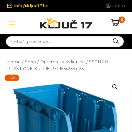
Skip
info@kljuc17.hr
Login
to
content
0
Pretraži:
Home
/
Shop
/
Oprema za radionice
/
990HPB
PLASTIČNE KUTIJE, 3/1 155x235x125
-10%