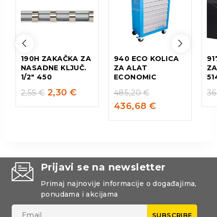
190H ZAKAČKA ZA
940 ECO KOLICA
91
NASADNE KLJUČ.
ZA ALAT
ZA
1/2″ 450
ECONOMIC
51
2,30
€
2,55
€
485,20
€
36
436,68
€
Prijavi se na newsletter
Primaj najnovije informacije o događajima,
ponudama i akcijama