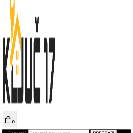
0
Pretraži:
PRETRAŽI