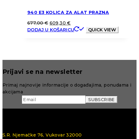
940 E3 KOLICA ZA ALAT PRAZNA
677,00
€
609,30
€
DODAJ U KOŠARICU
QUICK VIEW
Prijavi se na newsletter
Primaj najnovije informacije o događajima, ponudama i
akcijama
S.R. Njemačke 76, Vukovar 32000