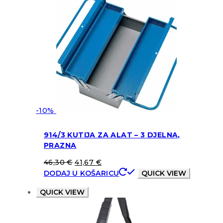
-10%
914/3 KUTIJA ZA ALAT – 3 DJELNA,
PRAZNA
46,30
€
41,67
€
DODAJ U KOŠARICU
QUICK VIEW
QUICK VIEW