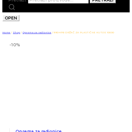
OPEN
Home
/
Shop
/
Oprema za radionice
/
990HPB DRŽAČ ZA PLASTIČNE KUTIJE 10000
-10%
Oprema za radionice