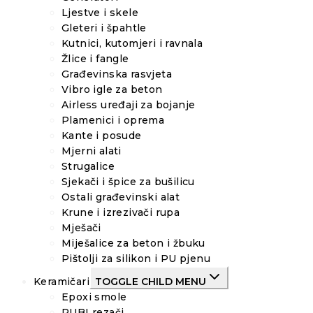
Ljestve i skele
Gleteri i špahtle
Kutnici, kutomjeri i ravnala
Žlice i fangle
Građevinska rasvjeta
Vibro igle za beton
Airless uređaji za bojanje
Plamenici i oprema
Kante i posude
Mjerni alati
Strugalice
Sjekači i špice za bušilicu
Ostali građevinski alat
Krune i izrezivači rupa
Mješači
Miješalice za beton i žbuku
Pištolji za silikon i PU pjenu
Keramičari
TOGGLE CHILD MENU
Epoxi smole
RUBI rezači