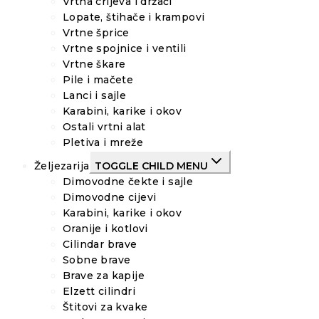
Vrtna crijeva i držači
Lopate, štihače i krampovi
Vrtne šprice
Vrtne spojnice i ventili
Vrtne škare
Pile i mačete
Lanci i sajle
Karabini, karike i okov
Ostali vrtni alat
Pletiva i mreže
Željezarija
TOGGLE CHILD MENU
Dimovodne čekte i sajle
Dimovodne cijevi
Karabini, karike i okov
Oranije i kotlovi
Cilindar brave
Sobne brave
Brave za kapije
Elzett cilindri
Štitovi za kvake