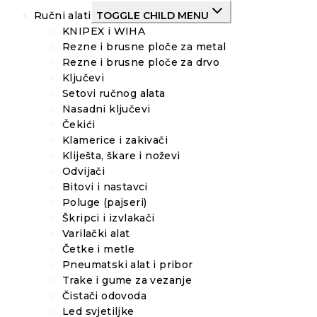
Ručni alati
TOGGLE CHILD MENU
KNIPEX i WIHA
Rezne i brusne ploče za metal
Rezne i brusne ploče za drvo
Ključevi
Setovi ručnog alata
Nasadni ključevi
Čekići
Klamerice i zakivači
Kliješta, škare i noževi
Odvijači
Bitovi i nastavci
Poluge (pajseri)
Škripci i izvlakači
Varilački alat
Četke i metle
Pneumatski alat i pribor
Trake i gume za vezanje
Čistači odovoda
Led svjetiljke