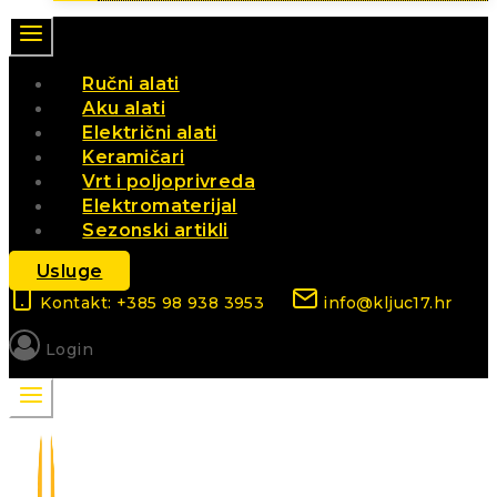
Ručni alati
Aku alati
Električni alati
Keramičari
Vrt i poljoprivreda
Elektromaterijal
Sezonski artikli
Usluge
Kontakt: +385 98 938 3953
info@kljuc17.hr
Login