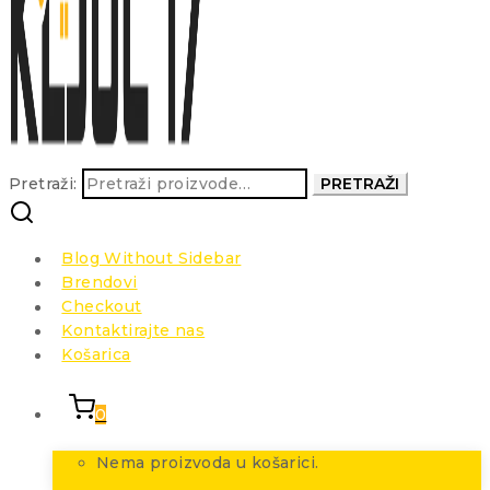
Pretraži:
PRETRAŽI
Blog Without Sidebar
Brendovi
Checkout
Kontaktirajte nas
Košarica
0
Nema proizvoda u košarici.