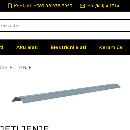
Kontakt: +385 98 938 3953
info@kljuc17.hr
ti
Aku alati
Električni alati
Keramičari
OSVJETLJENJE
JETLJENJE