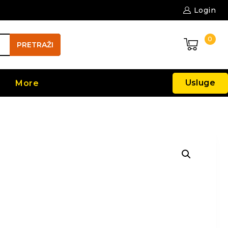
Login
0
PRETRAŽI
Usluge
More