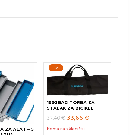
-10%
1693BAG TORBA ZA
STALAK ZA BICIKLE
33,66
€
37,40
€
JA ZA ALAT – 5
Nema na skladištu
RAZNA