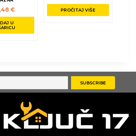
,48
€
PROČITAJ VIŠE
DAJ U
ŠARICU