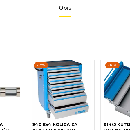
Opis
-10%
-10%
ZA
940 EV4 KOLICA ZA
914/5 KUTI
1/2″
ALAT EUROVISION
DJELNA, P