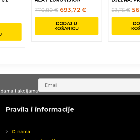
693,72
€
56
770,80
€
62,75
€
DODAJ U
DO
KOŠARICU
KO
U
U
udama i akcijama
Pravila i informacije
O nama