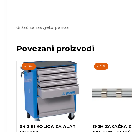
držač za rasvjetu panoa
Povezani proizvodi
-10%
-10%
940 E1 KOLICA ZA ALAT
190H ZAKAČKA 
PRAZNA
NASADNE KLJUČ. 