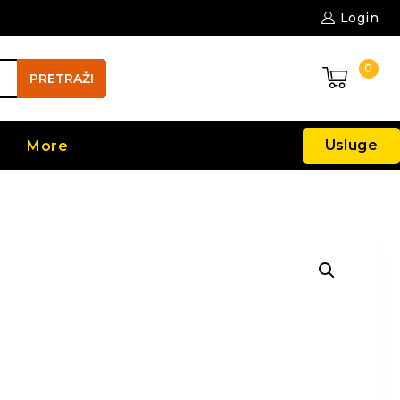
Login
0
PRETRAŽI
Usluge
More