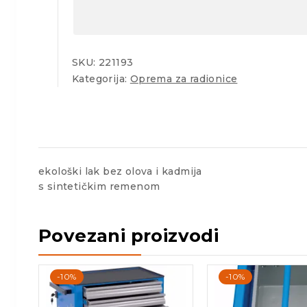
SKU:
221193
Kategorija:
Oprema za radionice
ekološki lak bez olova i kadmija
s sintetičkim remenom
Povezani proizvodi
-10%
-10%