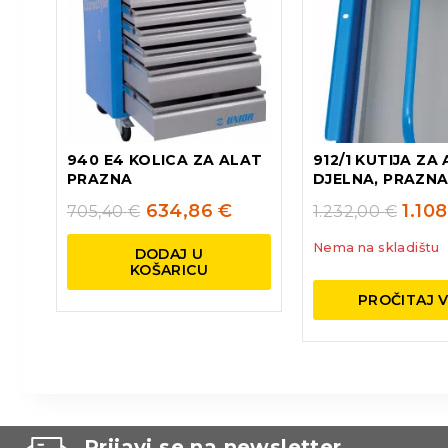
940 E4 KOLICA ZA ALAT
912/1 KUTIJA ZA 
PRAZNA
DJELNA, PRAZNA
634,86
€
1.10
705,40
€
1.232,00
€
Nema na skladištu
DODAJ U
KOŠARICU
PROČITAJ V
Prijavi se na newsletter