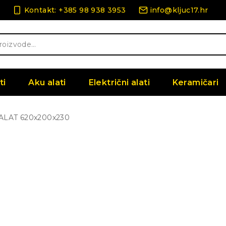
Kontakt: +385 98 938 3953
info@kljuc17.hr
ti
Aku alati
Električni alati
Keramičari
ALAT 620x200x230