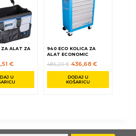
A ZA ALAT ZA
940 ECO KOLICA ZA
ALAT ECONOMIC
,51
€
436,68
€
485,20
€
DAJ U
DODAJ U
ŠARICU
KOŠARICU