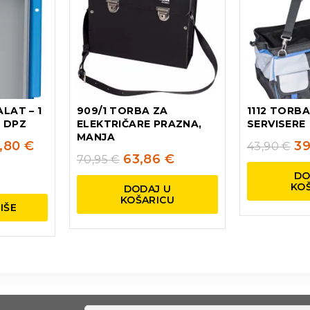
ALAT – 1
909/1 TORBA ZA
1112 TORB
 DPZ
ELEKTRIČARE PRAZNA,
SERVISERE
MANJA
8,80
€
39
43,90
€
63,86
€
70,95
€
DO
KO
DODAJ U
KOŠARICU
IŠE