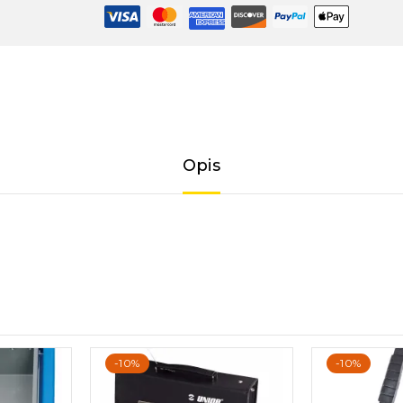
Opis
-10%
-10%