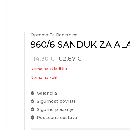
Oprema Za Radionice
960/6 SANDUK ZA ALA
114,30
€
102,87
€
Nema na skladištu
Nema na zalihi
Garancija
Sigurnost povrata
Sigurno plaćanje
Pouzdana dostava