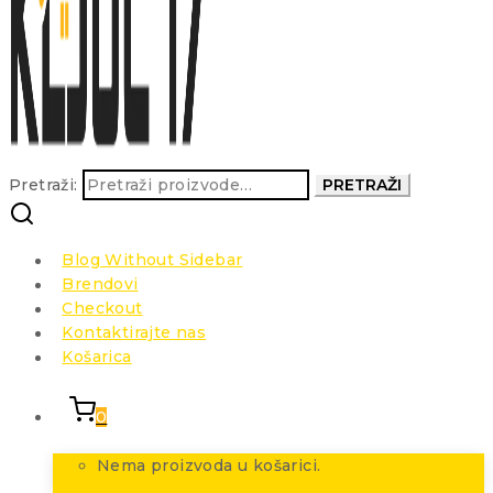
Pretraži:
PRETRAŽI
Blog Without Sidebar
Brendovi
Checkout
Kontaktirajte nas
Košarica
0
Nema proizvoda u košarici.