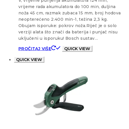
V, vrijeme punjenja akumulatora 124 min,
vrijeme rada akumulatora do 100 min, duljina
noža 45 cm, razmak zubaca 15 mm, broj hodova
neopterećeno 2.400 min-1, težina 2,3 kg.
Obujam isporuke: pokrov noža.Riječ je o solo
verziji alata što znači da baterija i punjač nisu
uključeni u isporuku! Bosch sustav…
PROČITAJ VIŠE
QUICK VIEW
QUICK VIEW