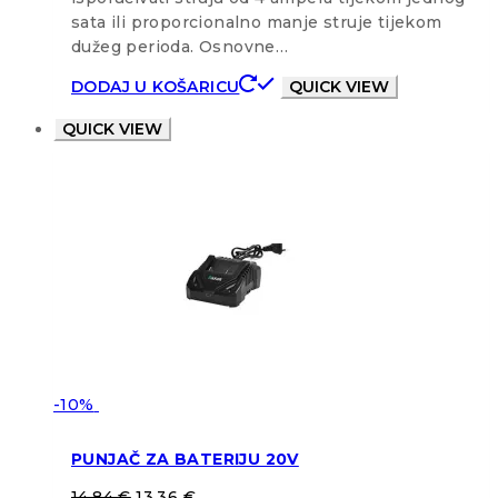
sata ili proporcionalno manje struje tijekom
dužeg perioda. Osnovne…
DODAJ U KOŠARICU
QUICK VIEW
QUICK VIEW
-10%
PUNJAČ ZA BATERIJU 20V
14,84
€
13,36
€