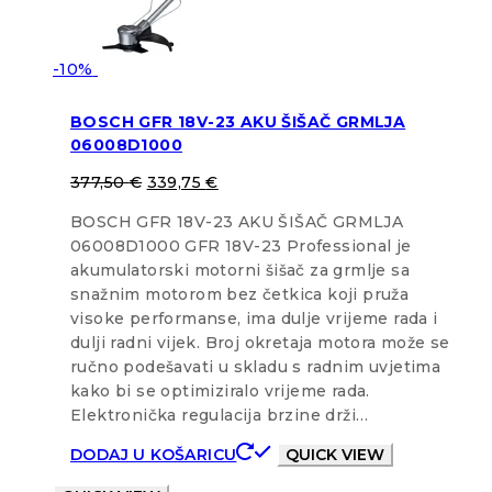
-10%
BOSCH GFR 18V-23 AKU ŠIŠAČ GRMLJA
06008D1000
377,50
€
339,75
€
BOSCH GFR 18V-23 AKU ŠIŠAČ GRMLJA
06008D1000 GFR 18V-23 Professional je
akumulatorski motorni šišač za grmlje sa
snažnim motorom bez četkica koji pruža
visoke performanse, ima dulje vrijeme rada i
dulji radni vijek. Broj okretaja motora može se
ručno podešavati u skladu s radnim uvjetima
kako bi se optimiziralo vrijeme rada.
Elektronička regulacija brzine drži…
DODAJ U KOŠARICU
QUICK VIEW