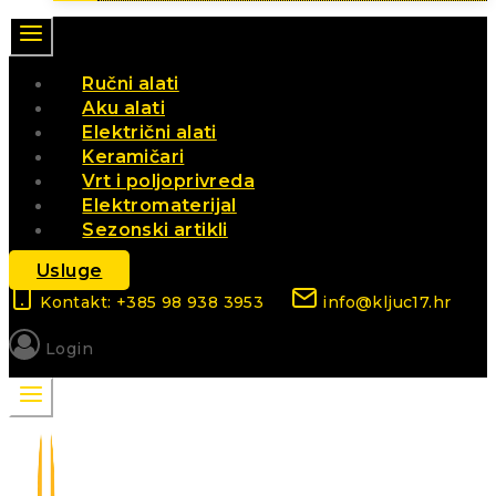
Ručni alati
Aku alati
Električni alati
Keramičari
Vrt i poljoprivreda
Elektromaterijal
Sezonski artikli
Usluge
Kontakt: +385 98 938 3953
info@kljuc17.hr
Login