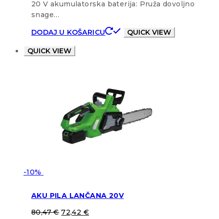
20 V akumulatorska baterija: Pruža dovoljno
snage…
DODAJ U KOŠARICU
QUICK VIEW
QUICK VIEW
-10%
AKU PILA LANČANA 20V
80,47
€
72,42
€