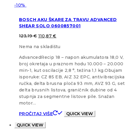
-10%
BOSCH AKU ŠKARE ZA TRAVU ADVANCED
SHEAR SOLO 0600857001
123,19
€
110,87
€
Nema na skladištu
AdvancedRecip 18 – napon akumulatora 18,0 V,
broj okretaja u praznom hodu 10.000 – 20.000
min-1, kut oscilacije 2,8 °, težina 1,1 kg.Obujam
isporuke: CZ 85 EB, AIZ 32 EPC, antivibracijska
ručka, delta brusna ploča 93 mm, AVZ 93 G, set
delta brusnih listova, graničnik dubine od 4
stupnja za segmentne listove pile. Snažan
motor…
PROČITAJ VIŠE
QUICK VIEW
QUICK VIEW