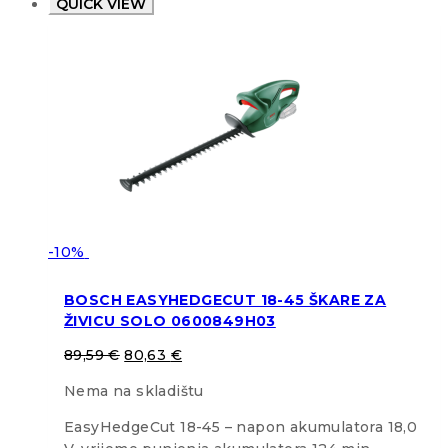
QUICK VIEW
-10%
BOSCH EASYHEDGECUT 18-45 ŠKARE ZA
ŽIVICU SOLO 0600849H03
89,59
€
80,63
€
Nema na skladištu
EasyHedgeCut 18-45 – napon akumulatora 18,0