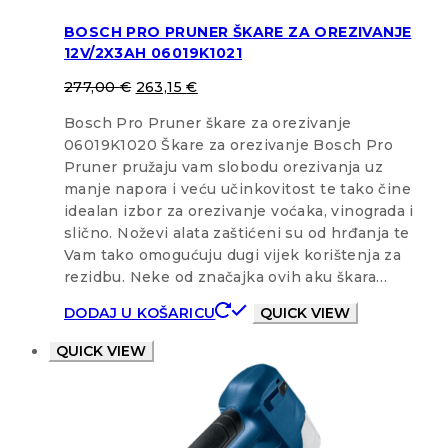
BOSCH PRO PRUNER ŠKARE ZA OREZIVANJE
12V/2X3AH 06019K1021
277,00
€
263,15
€
Bosch Pro Pruner škare za orezivanje
06019K1020 Škare za orezivanje Bosch Pro
Pruner pružaju vam slobodu orezivanja uz
manje napora i veću učinkovitost te tako čine
idealan izbor za orezivanje voćaka, vinograda i
slično. Noževi alata zaštićeni su od hrđanja te
Vam tako omogućuju dugi vijek korištenja za
rezidbu. Neke od značajka ovih aku škara…
DODAJ U KOŠARICU
QUICK VIEW
QUICK VIEW