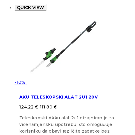
QUICK VIEW
-10%
AKU TELESKOPSKI ALAT 2U1 20V
124,22
€
111,80
€
Teleskopski Akku alat 2u1 dizajniran je za
višenamjensku upotrebu, što omogućuje
korisniku da obavi različite zadatke bez