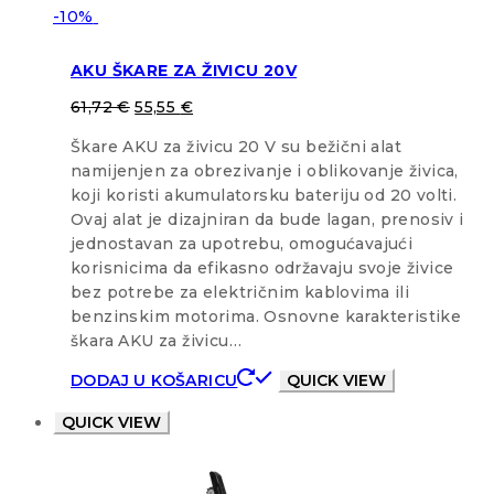
-10%
AKU ŠKARE ZA ŽIVICU 20V
61,72
€
55,55
€
Škare AKU za živicu 20 V su bežični alat
namijenjen za obrezivanje i oblikovanje živica,
koji koristi akumulatorsku bateriju od 20 volti.
Ovaj alat je dizajniran da bude lagan, prenosiv i
jednostavan za upotrebu, omogućavajući
korisnicima da efikasno održavaju svoje živice
bez potrebe za električnim kablovima ili
benzinskim motorima. Osnovne karakteristike
škara AKU za živicu…
DODAJ U KOŠARICU
QUICK VIEW
QUICK VIEW