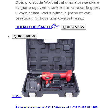
Opis proizvoda Worcraft akumulatorske škare
za grane uglavnom se koriste za rezanje grana
u voćnjacima. Rad s njima je jednostavan i
praktičan. Njihova učinkovitost reza…
DODAJ U KOŠARICU
QUICK VIEW
QUICK VIEW
-10%
Škare za grane AKU Worcraft CSC-S20LiBP,