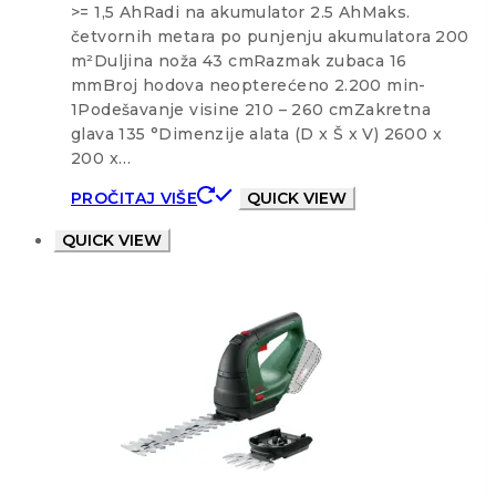
>= 1,5 AhRadi na akumulator 2.5 AhMaks.
četvornih metara po punjenju akumulatora 200
m²Duljina noža 43 cmRazmak zubaca 16
mmBroj hodova neopterećeno 2.200 min-
1Podešavanje visine 210 – 260 cmZakretna
glava 135 °Dimenzije alata (D x Š x V) 2600 x
200 x…
PROČITAJ VIŠE
QUICK VIEW
QUICK VIEW