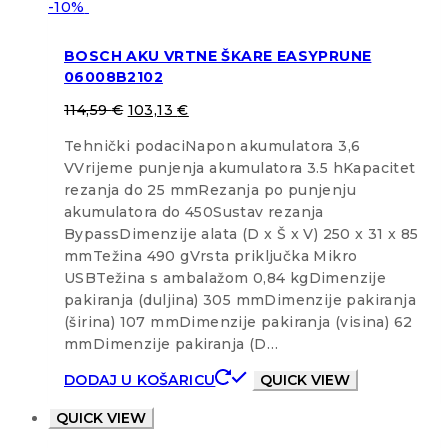
-10%
BOSCH AKU VRTNE ŠKARE EASYPRUNE
06008B2102
114,59
€
103,13
€
Tehnički podaciNapon akumulatora 3,6
VVrijeme punjenja akumulatora 3.5 hKapacitet
rezanja do 25 mmRezanja po punjenju
akumulatora do 450Sustav rezanja
BypassDimenzije alata (D x Š x V) 250 x 31 x 85
mmTežina 490 gVrsta priključka Mikro
USBTežina s ambalažom 0,84 kgDimenzije
pakiranja (duljina) 305 mmDimenzije pakiranja
(širina) 107 mmDimenzije pakiranja (visina) 62
mmDimenzije pakiranja (D…
DODAJ U KOŠARICU
QUICK VIEW
QUICK VIEW