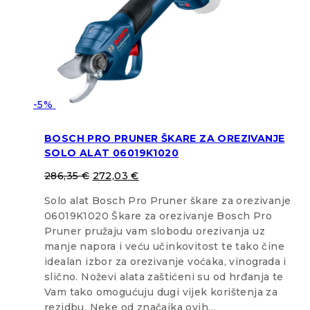
-5%
BOSCH PRO PRUNER ŠKARE ZA OREZIVANJE
SOLO ALAT 06019K1020
286,35
€
272,03
€
Solo alat Bosch Pro Pruner škare za orezivanje
06019K1020 Škare za orezivanje Bosch Pro
Pruner pružaju vam slobodu orezivanja uz
manje napora i veću učinkovitost te tako čine
idealan izbor za orezivanje voćaka, vinograda i
slično. Noževi alata zaštićeni su od hrđanja te
Vam tako omogućuju dugi vijek korištenja za
rezidbu. Neke od značajka ovih…