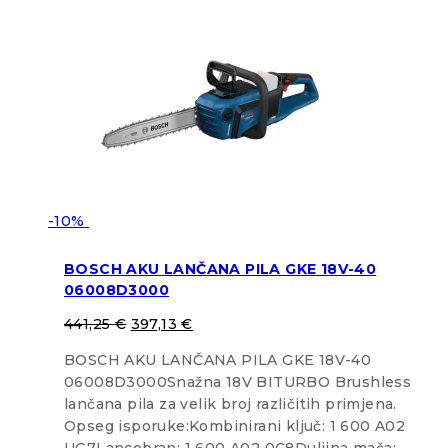
-10%
BOSCH AKU LANČANA PILA GKE 18V-40
06008D3000
441,25
€
397,13
€
BOSCH AKU LANČANA PILA GKE 18V-40
06008D3000Snažna 18V BITURBO Brushless
lančana pila za velik broj različitih primjena.
Opseg isporuke:Kombinirani ključ: 1 600 A02
UG7Lancobran: 1 600 A02 0C8Duljina mača: