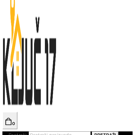
0
Pretraži:
PRETRAŽI