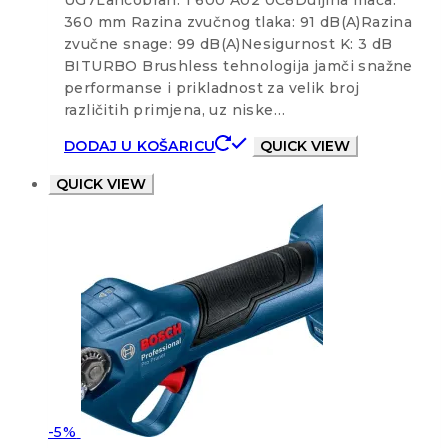
360 mm Razina zvučnog tlaka: 91 dB(A)Razina
zvučne snage: 99 dB(A)Nesigurnost K: 3 dB
BITURBO Brushless tehnologija jamči snažne
performanse i prikladnost za velik broj
različitih primjena, uz niske…
DODAJ U KOŠARICU
QUICK VIEW
QUICK VIEW
-5%