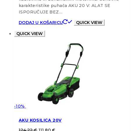
karakteristike puhača AKU 20 V: ALAT SE
ISPORUČUJE BEZ…
DODAJ U KOŠARICU
QUICK VIEW
QUICK VIEW
-10%
AKU KOSILICA 20V
124,22
€
111,80
€