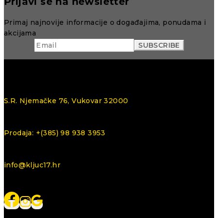
Prijavi se na newsletter
Primaj najnovije informacije o događajima, ponudama i
akcijama
S.R. Njemačke 76, Vukovar 32000
Prodaja: +(385) 98 938 3953
info@kljuc17.hr