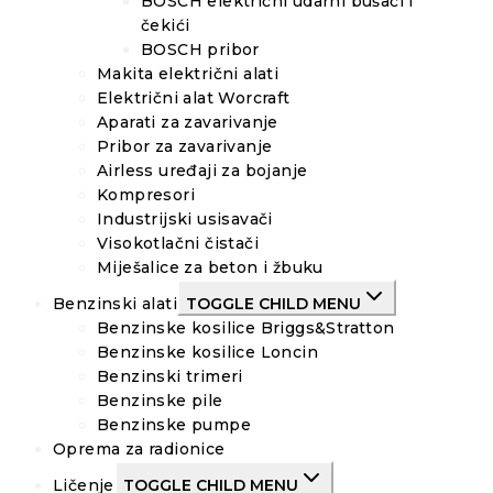
BOSCH električni udarni bušači i
čekići
BOSCH pribor
Makita električni alati
Električni alat Worcraft
Aparati za zavarivanje
Pribor za zavarivanje
Airless uređaji za bojanje
Kompresori
Industrijski usisavači
Visokotlačni čistači
Miješalice za beton i žbuku
Benzinski alati
TOGGLE CHILD MENU
Benzinske kosilice Briggs&Stratton
Benzinske kosilice Loncin
Benzinski trimeri
Benzinske pile
Benzinske pumpe
Oprema za radionice
Ličenje
TOGGLE CHILD MENU