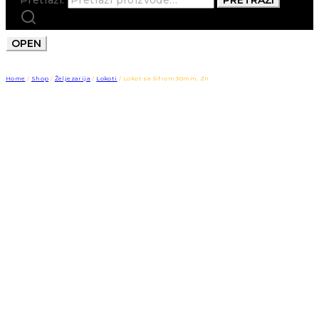
OPEN
Home
/
Shop
/
Željezarija
/
Lokoti
/
Lokot sa šifrom 30mm, Zn