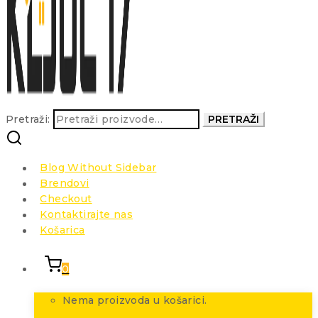
Pretraži:
PRETRAŽI
Blog Without Sidebar
Brendovi
Checkout
Kontaktirajte nas
Košarica
0
Nema proizvoda u košarici.