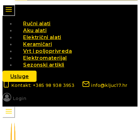
Ručni alati
Aku alati
Električni alati
Keramičari
Vrt i poljoprivreda
Elektromaterijal
Sezonski artikli
Usluge
Kontakt: +385 98 938 3953
info@kljuc17.hr
Login