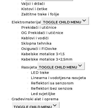
Valjci i držači
Kistovi i četke
Zaštitne trake i folije
Elektromaterijal
TOGGLE CHILD MENU
Prekidači i utičnice
OG Prekidači i utičnice
Kablovi i vodiči
Sklopna tehnika
Osigurači i FIDovke
Kabelske motalice 3×1,5
Kabelske motalice 3×2,5mm
Rasvjeta
TOGGLE CHILD MENU
LED trake
Linearna i vodotjesna rasvjeta
Reflektori sa senzorom
Reflektori bez senzora
Led svjetiljke
Građevinski alat i oprema
TOGGLE CHILD MENU