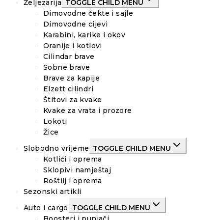
Željezarija
TOGGLE CHILD MENU
Dimovodne čekte i sajle
Dimovodne cijevi
Karabini, karike i okov
Oranije i kotlovi
Cilindar brave
Sobne brave
Brave za kapije
Elzett cilindri
Štitovi za kvake
Kvake za vrata i prozore
Lokoti
Žice
Slobodno vrijeme
TOGGLE CHILD MENU
Kotlići i oprema
Sklopivi namještaj
Roštilj i oprema
Sezonski artikli
Auto i cargo
TOGGLE CHILD MENU
Boosteri i punjači