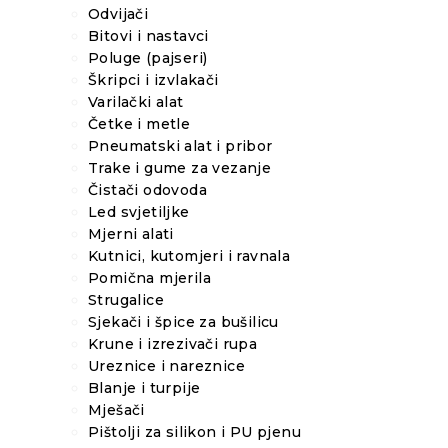
Odvijači
Bitovi i nastavci
Poluge (pajseri)
Škripci i izvlakači
Varilački alat
Četke i metle
Pneumatski alat i pribor
Trake i gume za vezanje
Čistači odovoda
Led svjetiljke
Mjerni alati
Kutnici, kutomjeri i ravnala
Pomična mjerila
Strugalice
Sjekači i špice za bušilicu
Krune i izrezivači rupa
Ureznice i nareznice
Blanje i turpije
Mješači
Pištolji za silikon i PU pjenu