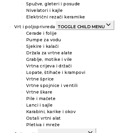
Spužve, gleteri i posude
Nivelatori i kajle
Električni rezači keramike
Vrt i poljoprivreda
TOGGLE CHILD MENU
Cerade i folije
Pumpe za vodu
Sjekire i kalači
Držala za vrtne alate
Grablje, motike i vile
Vrtna crijeva i držači
Lopate, štihače i krampovi
Vrtne šprice
Vrtne spojnice i ventili
Vrtne škare
Pile i mačete
Lanci i sajle
Karabini, karike i okov
Ostali vrtni alat
Pletiva i mreže