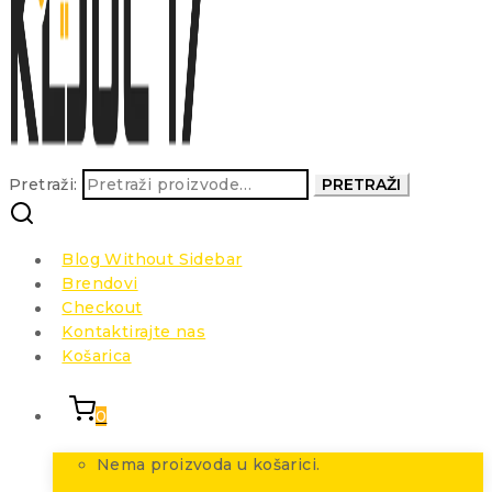
Pretraži:
PRETRAŽI
Blog Without Sidebar
Brendovi
Checkout
Kontaktirajte nas
Košarica
0
Nema proizvoda u košarici.