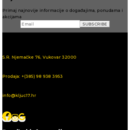
Primaj najnovije informacije o događajima, ponudama i
akcijama
S.R. Njemačke 76, Vukovar 32000
Prodaja: +(385) 98 938 3953
info@kljuc17.hr