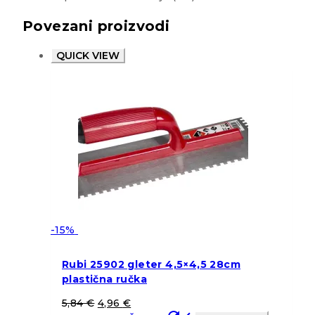
Povezani proizvodi
QUICK VIEW
-15%
Rubi 25902 gleter 4,5×4,5 28cm
plastična ručka
5,84
€
4,96
€