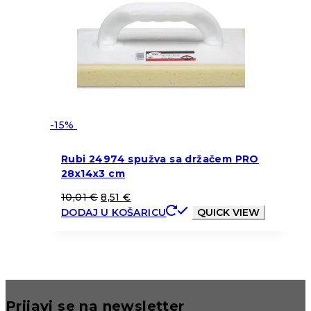
-15%
Rubi 24974 spužva sa držačem PRO
28x14x3 cm
10,01
€
8,51
€
DODAJ U KOŠARICU
QUICK VIEW
Prijavi se na newsletter