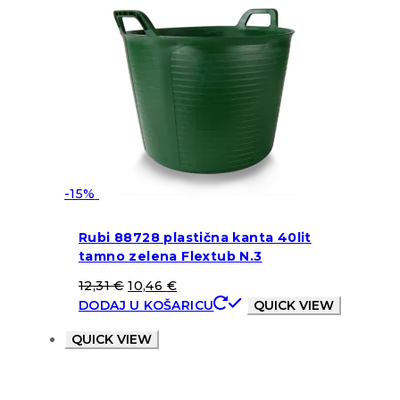
-15%
Rubi 88728 plastična kanta 40lit
tamno zelena Flextub N.3
12,31
€
10,46
€
DODAJ U KOŠARICU
QUICK VIEW
QUICK VIEW