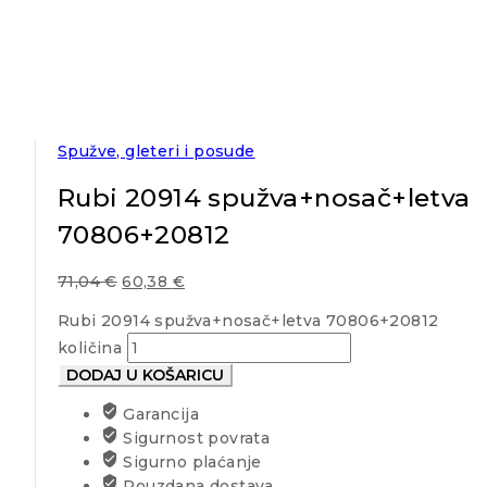
Spužve, gleteri i posude
Rubi 20914 spužva+nosač+letva
70806+20812
71,04
€
60,38
€
Rubi 20914 spužva+nosač+letva 70806+20812
količina
DODAJ U KOŠARICU
Garancija
Sigurnost povrata
Sigurno plaćanje
Pouzdana dostava