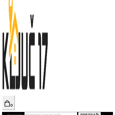
0
Pretraži:
PRETRAŽI