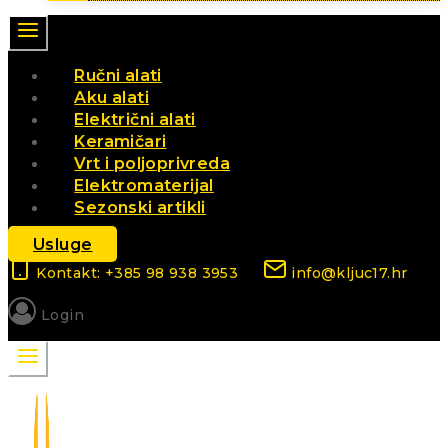
Ručni alati
Aku alati
Električni alati
Keramičari
Vrt i poljoprivreda
Elektromaterijal
Sezonski artikli
Usluge
Kontakt: +385 98 938 3953
info@kljuc17.hr
Login