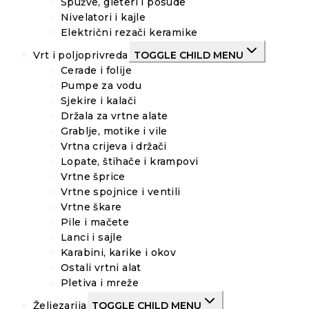
Spužve, gleteri i posude
Nivelatori i kajle
Električni rezači keramike
Vrt i poljoprivreda
TOGGLE CHILD MENU
Cerade i folije
Pumpe za vodu
Sjekire i kalači
Držala za vrtne alate
Grablje, motike i vile
Vrtna crijeva i držači
Lopate, štihače i krampovi
Vrtne šprice
Vrtne spojnice i ventili
Vrtne škare
Pile i mačete
Lanci i sajle
Karabini, karike i okov
Ostali vrtni alat
Pletiva i mreže
Željezarija
TOGGLE CHILD MENU