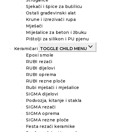
Strugalice
Sjekači i špice za bušilicu
Ostali građevinski alat
Krune i izrezivači rupa
Mješači
Miješalice za beton i žbuku
Pištolji za silikon i PU pjenu
Keramičari
TOGGLE CHILD MENU
Epoxi smole
RUBI rezači
RUBI dijelovi
RUBI oprema
RUBI rezne ploče
Rubi mješači i mješalice
SIGMA dijelovi
Podvozja, kitanje i stakla
SIGMA rezači
SIGMA oprema
SIGMA rezne ploče
Festa rezači keramike