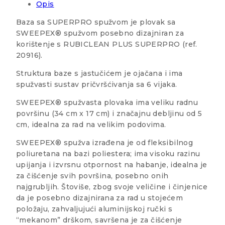
Opis
Baza sa SUPERPRO spužvom je plovak sa
SWEEPEX® spužvom posebno dizajniran za
korištenje s RUBICLEAN PLUS SUPERPRO (ref.
20916).
Struktura baze s jastučićem je ojačana i ima
spužvasti sustav pričvršćivanja sa 6 vijaka.
SWEEPEX® spužvasta plovaka ima veliku radnu
površinu (34 cm x 17 cm) i značajnu debljinu od 5
cm, idealna za rad na velikim podovima.
SWEEPEX® spužva izrađena je od fleksibilnog
poliuretana na bazi poliestera; ima visoku razinu
upijanja i izvrsnu otpornost na habanje, idealna je
za čišćenje svih površina, posebno onih
najgrubljih. Štoviše, zbog svoje veličine i činjenice
da je posebno dizajnirana za rad u stojećem
položaju, zahvaljujući aluminijskoj ručki s
“mekanom” drškom, savršena je za čišćenje