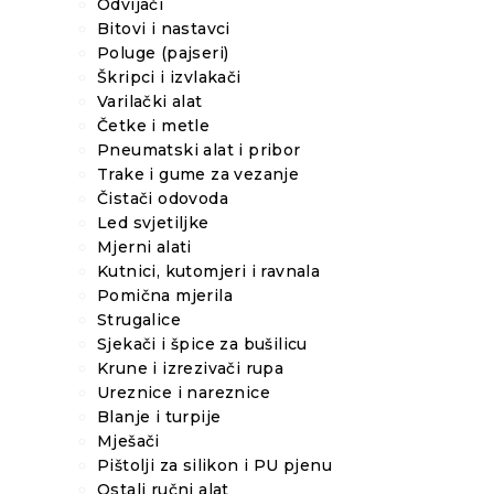
Odvijači
Bitovi i nastavci
Poluge (pajseri)
Škripci i izvlakači
Varilački alat
Četke i metle
Pneumatski alat i pribor
Trake i gume za vezanje
Čistači odovoda
Led svjetiljke
Mjerni alati
Kutnici, kutomjeri i ravnala
Pomična mjerila
Strugalice
Sjekači i špice za bušilicu
Krune i izrezivači rupa
Ureznice i nareznice
Blanje i turpije
Mješači
Pištolji za silikon i PU pjenu
Ostali ručni alat