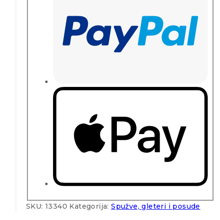
SKU:
13340
Kategorija:
Spužve, gleteri i posude