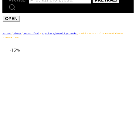
OPEN
Home
/
Shop
/
Keramičari
/
Spužve, gleteri i posude
/
Rubi 20914 spužva+nosač+letva
70806+20812
-15%