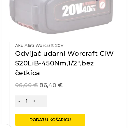
Aku Alati Worcraft 20V
Odvijač udarni Worcraft CIW-
S20LiB-450Nm,1/2″,bez
četkica
96,00
€
86,40
€
Odvijač
udarni
Worcraft
CIW-
DODAJ U KOŠARICU
S20LiB-