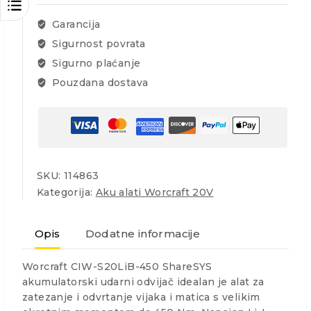
450Nm,1/2",bez
četkica
Garancija
količina
Sigurnost povrata
Sigurno plaćanje
Pouzdana dostava
SKU:
114863
Kategorija:
Aku alati Worcraft 20V
Opis
Dodatne informacije
Worcraft CIW-S20LiB-450 ShareSYS
akumulatorski udarni odvijač idealan je alat za
zatezanje i odvrtanje vijaka i matica s velikim