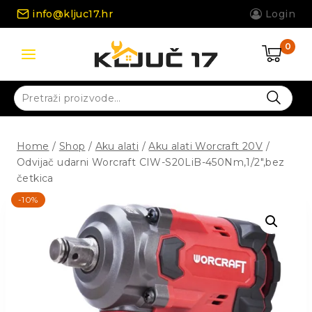
Skip
info@kljuc17.hr
Login
to
content
0
Pretraži:
Home
/
Shop
/
Aku alati
/
Aku alati Worcraft 20V
/
Odvijač udarni Worcraft CIW-S20LiB-450Nm,1/2″,bez
četkica
-10%