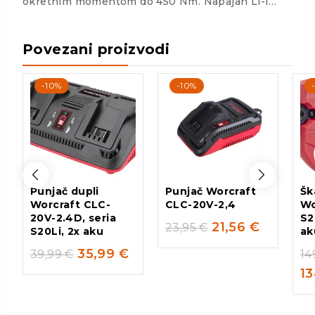
okretnim momentom do 450 Nm. Napajan Li-I…
Povezani proizvodi
-10%
-10%
Punjač dupli
Punjač Worcraft
Šk
Worcraft CLC-
CLC-20V-2,4
Wo
20V-2.4D, seria
S2
21,56
€
23,95
€
S20Li, 2x aku
ak
35,99
€
39,99
€
14
1