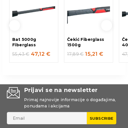
Bat 5000g
Čekić Fiberglass
Če
Fiberglass
1500g
4
47,12
€
15,21
€
55,43
€
17,89
€
47
Prijavi se na newsletter
Primaj najnovije informacije o događajima,
ponudama i akcijama