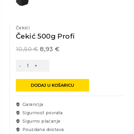
Čekići
Čekić 500g Profi
10,50
€
8,93
€
Čekić
500g
Profi
količina
DODAJ U KOŠARICU
Garancija
Sigurnost povrata
Sigurno plaćanje
Pouzdana dostava