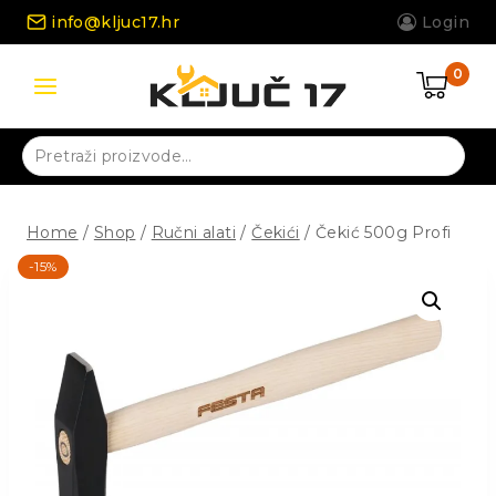
Skip
info@kljuc17.hr
Login
to
content
0
Pretraži:
Home
/
Shop
/
Ručni alati
/
Čekići
/
Čekić 500g Profi
-15%